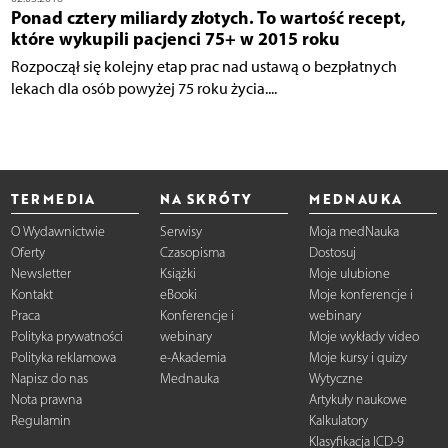
Ponad cztery miliardy złotych. To wartość recept,
które wykupili pacjenci 75+ w 2015 roku
Rozpoczął się kolejny etap prac nad ustawą o bezpłatnych
lekach dla osób powyżej 75 roku życia....
TERMEDIA
NA SKRÓTY
MEDNAUKA
O Wydawnictwie
Serwisy
Moja medNauka
Oferty
Czasopisma
Dostosuj
Newsletter
Książki
Moje ulubione
Kontakt
eBooki
Moje konferencje i
Praca
Konferencje i
webinary
Polityka prywatności
webinary
Moje wykłady video
Polityka reklamowa
e-Akademia
Moje kursy i quizy
Napisz do nas
Mednauka
Wytyczne
Nota prawna
Artykuły naukowe
Regulamin
Kalkulatory
Klasyfikacja ICD-9