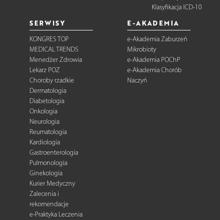
Klasyfikacja ICD-10
SERWISY
E-AKADEMIA
KONGRES TOP
e-Akademia Zaburzeń
MEDICAL TRENDS
Mikrobioty
Menedżer Zdrowia
e-Akademia POChP
Lekarz POZ
e-Akademia Chorób
Choroby rzadkie
Naczyń
Dermatologia
Diabetologia
Onkologia
Neurologia
Reumatologia
Kardiologia
Gastroenterologia
Pulmonologia
Ginekologia
Kurier Medyczny
Zalecenia i
rekomendacje
e-Praktyka Leczenia