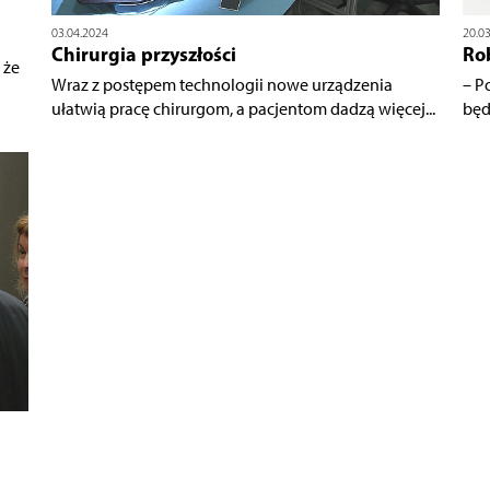
03.04.2024
20.0
Chirurgia przyszłości
Rob
 że
Wraz z postępem technologii nowe urządzenia
– P
ułatwią pracę chirurgom, a pacjentom dadzą więcej...
będ