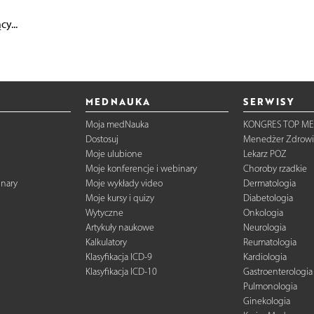
y...
MEDNAUKA
SERWISY
Moja medNauka
KONGRES TOP ME
Dostosuj
Menedżer Zdrowi
Moje ulubione
Lekarz POZ
Moje konferencje i webinary
Choroby rzadkie
inary
Moje wykłady video
Dermatologia
Moje kursy i quizy
Diabetologia
Wytyczne
Onkologia
Artykuły naukowe
Neurologia
Kalkulatory
Reumatologia
Klasyfikacja ICD-9
Kardiologia
Klasyfikacja ICD-10
Gastroenterologia
Pulmonologia
Ginekologia