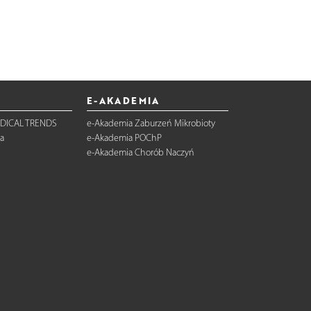
E-AKADEMIA
DICAL TRENDS
e-Akademia Zaburzeń Mikrobioty
a
e-Akademia POChP
e-Akademia Chorób Naczyń