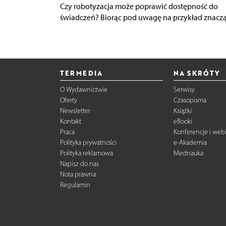
Czy robotyzacja może poprawić dostępność do
świadczeń? Biorąc pod uwagę na przykład znacząc
TERMEDIA
NA SKRÓTY
O Wydawnictwie
Serwisy
Oferty
Czasopisma
Newsletter
Książki
Kontakt
eBooki
Praca
Konferencje i web
Polityka prywatności
e-Akademia
Polityka reklamowa
Mednauka
Napisz do nas
Nota prawna
Regulamin