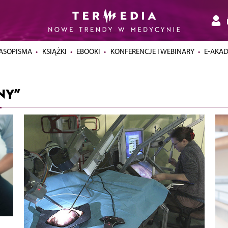
ASOPISMA
KSIĄŻKI
EBOOKI
KONFERENCJE I WEBINARY
E-AKA
NY”