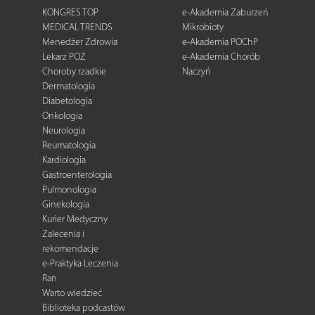
KONGRES TOP
e-Akademia Zaburzeń
MEDICAL TRENDS
Mikrobioty
Menedżer Zdrowia
e-Akademia POChP
Lekarz POZ
e-Akademia Chorób
Choroby rzadkie
Naczyń
Dermatologia
Diabetologia
Onkologia
Neurologia
Reumatologia
Kardiologia
Gastroenterologia
Pulmonologia
Ginekologia
Kurier Medyczny
Zalecenia i
rekomendacje
e-Praktyka Leczenia
Ran
Warto wiedzieć
Biblioteka podcastów