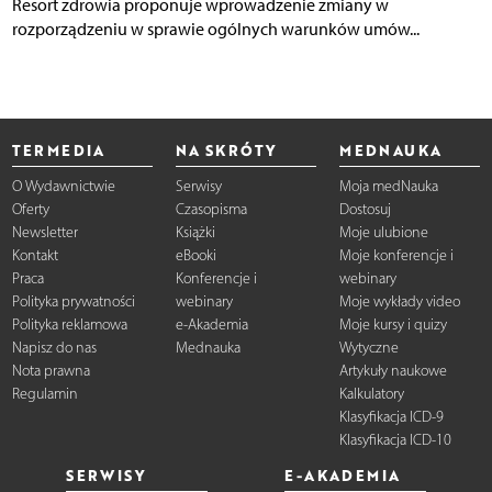
Resort zdrowia proponuje wprowadzenie zmiany w
rozporządzeniu w sprawie ogólnych warunków umów...
TERMEDIA
NA SKRÓTY
MEDNAUKA
O Wydawnictwie
Serwisy
Moja medNauka
Oferty
Czasopisma
Dostosuj
Newsletter
Książki
Moje ulubione
Kontakt
eBooki
Moje konferencje i
Praca
Konferencje i
webinary
Polityka prywatności
webinary
Moje wykłady video
Polityka reklamowa
e-Akademia
Moje kursy i quizy
Napisz do nas
Mednauka
Wytyczne
Nota prawna
Artykuły naukowe
Regulamin
Kalkulatory
Klasyfikacja ICD-9
Klasyfikacja ICD-10
SERWISY
E-AKADEMIA