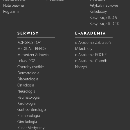
Nota prawna
Artykuły naukowe
Regulamin
Kalkulatory
Klasyfikacja ICD-9
Klasyfikacja ICD-10
SERWISY
E-AKADEMIA
KONGRES TOP
e-Akademia Zaburzeń
MEDICAL TRENDS
Mikrobioty
Menedżer Zdrowia
e-Akademia POChP
Lekarz POZ
e-Akademia Chorób
Choroby rzadkie
Naczyń
Dermatologia
Diabetologia
Onkologia
Neurologia
Reumatologia
Kardiologia
Gastroenterologia
Pulmonologia
Ginekologia
Kurier Medyczny