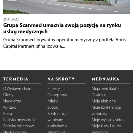
25.11.2022
Grupa Scanmed umacnia swoją pozycję na rynku
usług medycznych
Grupa Scanmed, prywatny operator medyczny z portfela Abris
Capital Partners, sfinalizowała...
TERMEDIA
NA SKRÓTY
MEDNAUKA
O Wydawnictwie
Serwisy
Moja medNauka
Oferty
Czasopisma
Dostosuj
Newsletter
Książki
Moje ulubione
Kontakt
eBooki
Moje konferencje i
Praca
Konferencje i
webinary
Polityka prywatności
webinary
Moje wykłady video
Polityka reklamowa
e-Akademia
Moje kursy i quizy
Napisz do nas
Mednauka
Wytyczne