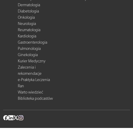
Dermatologia
Diabetologia
Onkologia
Neurologia
Reumatologia
Kardiologia
Gastroenterologia
Pulmonologia
Ginekologia
Kurier Medyczny
Zalecenia i
rekomendacje
e-Praktyka Leczenia
Ran
Warto wiedzieć
Biblioteka podcastów