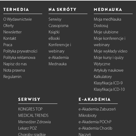
TERMEDIA
NA SKRÓTY
MEDNAUKA
O Wydawnictwie
Serwisy
Moja medNauka
Oferty
Czasopisma
Dostosuj
Newsletter
Książki
Moje ulubione
Kontakt
eBooki
Moje konferencje i
Praca
Konferencje i
webinary
Polityka prywatności
webinary
Moje wykłady video
Polityka reklamowa
e-Akademia
Moje kursy i quizy
Napisz do nas
Mednauka
Wytyczne
Nota prawna
Artykuły naukowe
Regulamin
Kalkulatory
Klasyfikacja ICD-9
Klasyfikacja ICD-10
SERWISY
E-AKADEMIA
KONGRES TOP
e-Akademia Zaburzeń
MEDICAL TRENDS
Mikrobioty
Menedżer Zdrowia
e-Akademia POChP
Lekarz POZ
e-Akademia Chorób
Choroby rzadkie
Naczyń