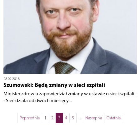
28.02.2018
Szumowski: Będą zmiany w sieci szpitali
Minister zdrowia zapowiedział zmiany w ustawie o sieci szpitali.
- Sieć działa od dwóch miesięcy....
Poprzednia
1
2
3
4
5
...
Następna
Ostatnia