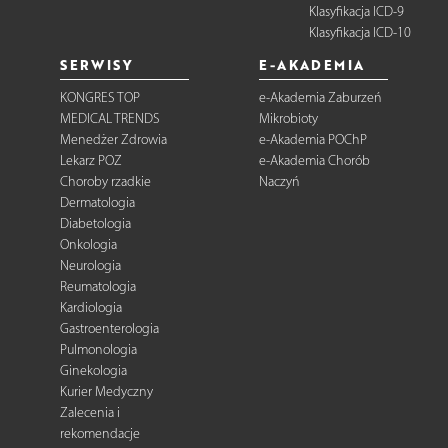
Klasyfikacja ICD-9
Klasyfikacja ICD-10
SERWISY
E-AKADEMIA
KONGRES TOP
e-Akademia Zaburzeń
MEDICAL TRENDS
Mikrobioty
Menedżer Zdrowia
e-Akademia POChP
Lekarz POZ
e-Akademia Chorób
Choroby rzadkie
Naczyń
Dermatologia
Diabetologia
Onkologia
Neurologia
Reumatologia
Kardiologia
Gastroenterologia
Pulmonologia
Ginekologia
Kurier Medyczny
Zalecenia i
rekomendacje