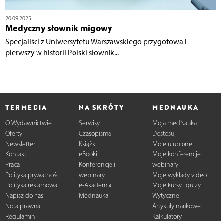
20.09.2025
Medyczny słownik migowy
Specjaliści z Uniwersytetu Warszawskiego przygotowali
pierwszy w historii Polski słownik...
TERMEDIA
NA SKRÓTY
MEDNAUKA
O Wydawnictwie
Serwisy
Moja medNauka
Oferty
Czasopisma
Dostosuj
Newsletter
Książki
Moje ulubione
Kontakt
eBooki
Moje konferencje i
Praca
Konferencje i
webinary
Polityka prywatności
webinary
Moje wykłady video
Polityka reklamowa
e-Akademia
Moje kursy i quizy
Napisz do nas
Mednauka
Wytyczne
Nota prawna
Artykuły naukowe
Regulamin
Kalkulatory