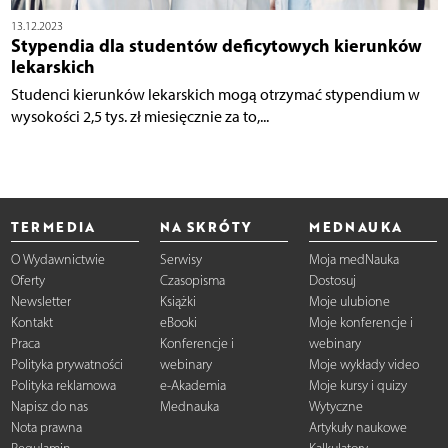
13.12.2023
Stypendia dla studentów deficytowych kierunków
lekarskich
Studenci kierunków lekarskich mogą otrzymać stypendium w
wysokości 2,5 tys. zł miesięcznie za to,...
TERMEDIA
NA SKRÓTY
MEDNAUKA
O Wydawnictwie
Serwisy
Moja medNauka
Oferty
Czasopisma
Dostosuj
Newsletter
Książki
Moje ulubione
Kontakt
eBooki
Moje konferencje i
Praca
Konferencje i
webinary
Polityka prywatności
webinary
Moje wykłady video
Polityka reklamowa
e-Akademia
Moje kursy i quizy
Napisz do nas
Mednauka
Wytyczne
Nota prawna
Artykuły naukowe