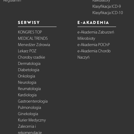
Regulamin
Kalkulatory
Klasyfikacja ICD-9
Klasyfikacja ICD-10
SERWISY
E-AKADEMIA
KONGRES TOP
e-Akademia Zaburzeń
MEDICAL TRENDS
Mikrobioty
Menedżer Zdrowia
e-Akademia POChP
Lekarz POZ
e-Akademia Chorób
Choroby rzadkie
Naczyń
Dermatologia
Diabetologia
Onkologia
Neurologia
Reumatologia
Kardiologia
Gastroenterologia
Pulmonologia
Ginekologia
Kurier Medyczny
Zalecenia i
rekomendacje