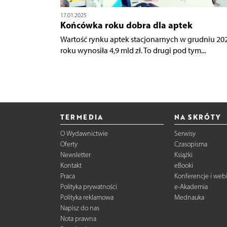
17.01.2025
Końcówka roku dobra dla aptek
Wartość rynku aptek stacjonarnych w grudniu 20
roku wynosiła 4,9 mld zł. To drugi pod tym...
TERMEDIA
NA SKRÓTY
O Wydawnictwie
Serwisy
Oferty
Czasopisma
Newsletter
Książki
Kontakt
eBooki
Praca
Konferencje i web
Polityka prywatności
e-Akademia
Polityka reklamowa
Mednauka
Napisz do nas
Nota prawna