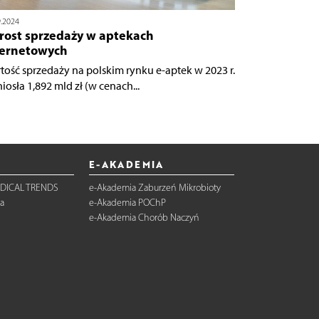
9.2024
rost sprzedaży w aptekach
ternetowych
tość sprzedaży na polskim rynku e-aptek w 2023 r.
iosła 1,892 mld zł (w cenach...
E-AKADEMIA
DICAL TRENDS
e-Akademia Zaburzeń Mikrobioty
a
e-Akademia POChP
e-Akademia Chorób Naczyń