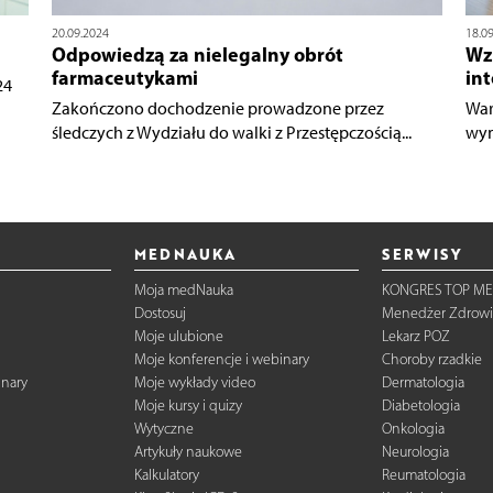
20.09.2024
18.0
Odpowiedzą za nielegalny obrót
Wz
farmaceutykami
in
24
Zakończono dochodzenie prowadzone przez
War
śledczych z Wydziału do walki z Przestępczością...
wyn
MEDNAUKA
SERWISY
Moja medNauka
KONGRES TOP ME
Dostosuj
Menedżer Zdrowi
Moje ulubione
Lekarz POZ
Moje konferencje i webinary
Choroby rzadkie
inary
Moje wykłady video
Dermatologia
Moje kursy i quizy
Diabetologia
Wytyczne
Onkologia
Artykuły naukowe
Neurologia
Kalkulatory
Reumatologia