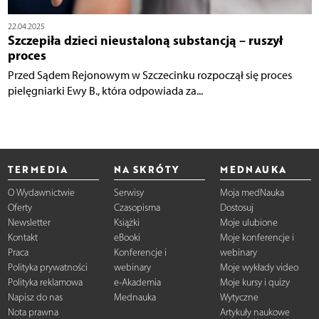
22.04.2025
Szczepiła dzieci nieustaloną substancją – ruszył
proces
Przed Sądem Rejonowym w Szczecinku rozpoczął się proces
pielęgniarki Ewy B., która odpowiada za...
TERMEDIA
NA SKRÓTY
MEDNAUKA
O Wydawnictwie
Serwisy
Moja medNauka
Oferty
Czasopisma
Dostosuj
Newsletter
Książki
Moje ulubione
Kontakt
eBooki
Moje konferencje i
Praca
Konferencje i
webinary
Polityka prywatności
webinary
Moje wykłady video
Polityka reklamowa
e-Akademia
Moje kursy i quizy
Napisz do nas
Mednauka
Wytyczne
Nota prawna
Artykuły naukowe