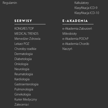
Regulamin
Kalkulatory
Klasyfikacja ICD-9
Klasyfikacja ICD-10
SERWISY
E-AKADEMIA
KONGRES TOP
e-Akademia Zaburzeń
MEDICAL TRENDS
Mikrobioty
Menedżer Zdrowia
e-Akademia POChP
Lekarz POZ
e-Akademia Chorób
Choroby rzadkie
Naczyń
Dermatologia
Diabetologia
Onkologia
Neurologia
Reumatologia
Kardiologia
Gastroenterologia
Pulmonologia
Ginekologia
Kurier Medyczny
Zalecenia i