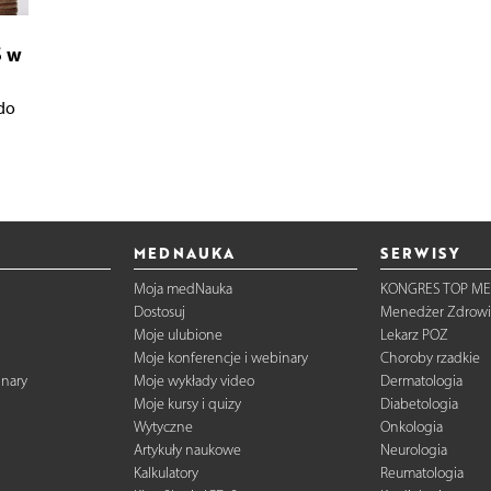
S w
do
MEDNAUKA
SERWISY
Moja medNauka
KONGRES TOP ME
Dostosuj
Menedżer Zdrowi
Moje ulubione
Lekarz POZ
Moje konferencje i webinary
Choroby rzadkie
inary
Moje wykłady video
Dermatologia
Moje kursy i quizy
Diabetologia
Wytyczne
Onkologia
Artykuły naukowe
Neurologia
Kalkulatory
Reumatologia