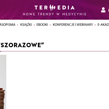
ASOPISMA
KSIĄŻKI
EBOOKI
KONFERENCJE I WEBINARY
E-AKA
RWSZORAZOWE”