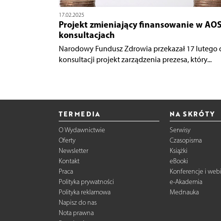
17.02.2025
Projekt zmieniający finansowanie w AO
konsultacjach
Narodowy Fundusz Zdrowia przekazał 17 lutego 
konsultacji projekt zarządzenia prezesa, który...
TERMEDIA
NA SKRÓTY
O Wydawnictwie
Serwisy
Oferty
Czasopisma
Newsletter
Książki
Kontakt
eBooki
Praca
Konferencje i web
Polityka prywatności
e-Akademia
Polityka reklamowa
Mednauka
Napisz do nas
Nota prawna