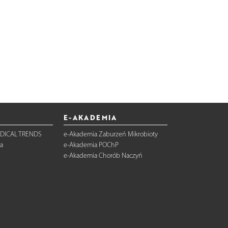
E-AKADEMIA
DICAL TRENDS
e-Akademia Zaburzeń Mikrobioty
a
e-Akademia POChP
e-Akademia Chorób Naczyń