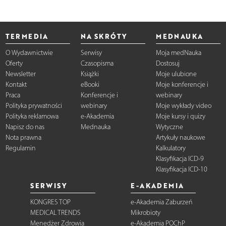
TERMEDIA
NA SKRÓTY
MEDNAUKA
O Wydawnictwie
Serwisy
Moja medNauka
Oferty
Czasopisma
Dostosuj
Newsletter
Książki
Moje ulubione
Kontakt
eBooki
Moje konferencje i
Praca
Konferencje i
webinary
Polityka prywatności
webinary
Moje wykłady video
Polityka reklamowa
e-Akademia
Moje kursy i quizy
Napisz do nas
Mednauka
Wytyczne
Nota prawna
Artykuły naukowe
Regulamin
Kalkulatory
Klasyfikacja ICD-9
Klasyfikacja ICD-10
SERWISY
E-AKADEMIA
KONGRES TOP
e-Akademia Zaburzeń
MEDICAL TRENDS
Mikrobioty
Menedżer Zdrowia
e-Akademia POChP