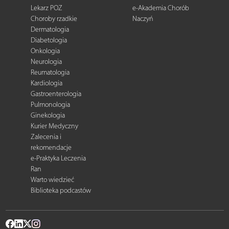
Lekarz POZ
e-Akademia Chorób
Choroby rzadkie
Naczyń
Dermatologia
Diabetologia
Onkologia
Neurologia
Reumatologia
Kardiologia
Gastroenterologia
Pulmonologia
Ginekologia
Kurier Medyczny
Zalecenia i
rekomendacje
e-Praktyka Leczenia
Ran
Warto wiedzieć
Biblioteka podcastów