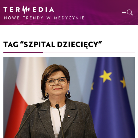
TAG “SZPITAL DZIECIĘCY”