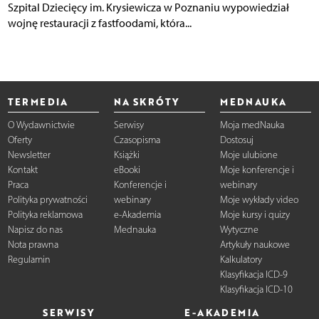
Szpital Dziecięcy im. Krysiewicza w Poznaniu wypowiedział
wojnę restauracji z fastfoodami, która...
TERMEDIA
NA SKRÓTY
MEDNAUKA
O Wydawnictwie
Serwisy
Moja medNauka
Oferty
Czasopisma
Dostosuj
Newsletter
Książki
Moje ulubione
Kontakt
eBooki
Moje konferencje i
Praca
Konferencje i
webinary
Polityka prywatności
webinary
Moje wykłady video
Polityka reklamowa
e-Akademia
Moje kursy i quizy
Napisz do nas
Mednauka
Wytyczne
Nota prawna
Artykuły naukowe
Regulamin
Kalkulatory
Klasyfikacja ICD-9
Klasyfikacja ICD-10
SERWISY
E-AKADEMIA