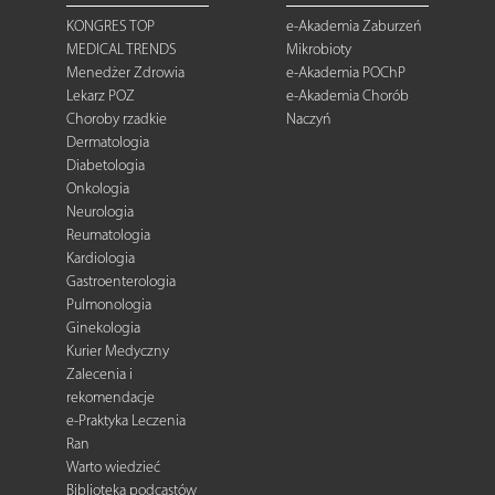
KONGRES TOP
e-Akademia Zaburzeń
MEDICAL TRENDS
Mikrobioty
Menedżer Zdrowia
e-Akademia POChP
Lekarz POZ
e-Akademia Chorób
Choroby rzadkie
Naczyń
Dermatologia
Diabetologia
Onkologia
Neurologia
Reumatologia
Kardiologia
Gastroenterologia
Pulmonologia
Ginekologia
Kurier Medyczny
Zalecenia i
rekomendacje
e-Praktyka Leczenia
Ran
Warto wiedzieć
Biblioteka podcastów