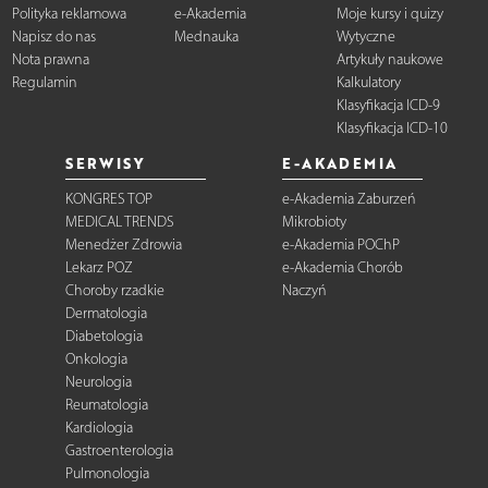
Polityka reklamowa
e-Akademia
Moje kursy i quizy
Napisz do nas
Mednauka
Wytyczne
Nota prawna
Artykuły naukowe
Regulamin
Kalkulatory
Klasyfikacja ICD-9
Klasyfikacja ICD-10
SERWISY
E-AKADEMIA
KONGRES TOP
e-Akademia Zaburzeń
MEDICAL TRENDS
Mikrobioty
Menedżer Zdrowia
e-Akademia POChP
Lekarz POZ
e-Akademia Chorób
Choroby rzadkie
Naczyń
Dermatologia
Diabetologia
Onkologia
Neurologia
Reumatologia
Kardiologia
Gastroenterologia
Pulmonologia