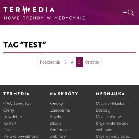
TAG “TEST”
Poprzednia
3
4
5
Ostatnia
TERMEDIA
NA SKRÓTY
MEDNAUKA
O Wydawnictwie
Serwisy
Moja medNauka
Oferty
Czasopisma
Dostosuj
Newsletter
Książki
Moje ulubione
Kontakt
eBooki
Moje konferencje i
Praca
Konferencje i
webinary
Polityka prywatności
webinary
Moje wykłady video