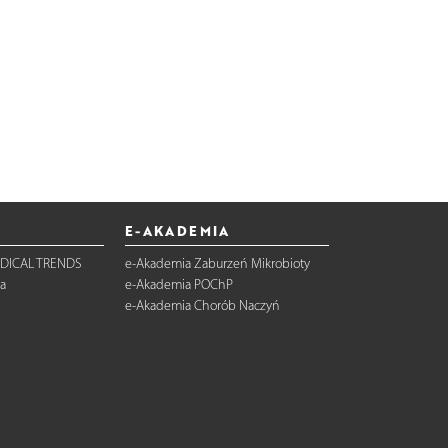
E-AKADEMIA
DICAL TRENDS
e-Akademia Zaburzeń Mikrobioty
a
e-Akademia POChP
e-Akademia Chorób Naczyń