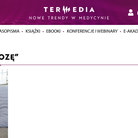
ASOPISMA
KSIĄŻKI
EBOOKI
KONFERENCJE I WEBINARY
E-AKA
OZĘ”