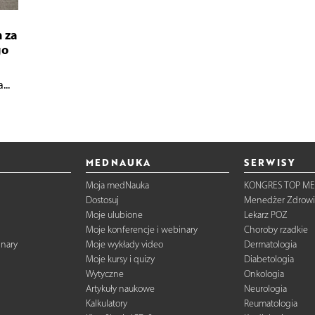
 za
go
..
MEDNAUKA
SERWISY
Moja medNauka
KONGRES TOP ME
Dostosuj
Menedżer Zdrowi
Moje ulubione
Lekarz POZ
Moje konferencje i webinary
Choroby rzadkie
inary
Moje wykłady video
Dermatologia
Moje kursy i quizy
Diabetologia
Wytyczne
Onkologia
Artykuły naukowe
Neurologia
Kalkulatory
Reumatologia