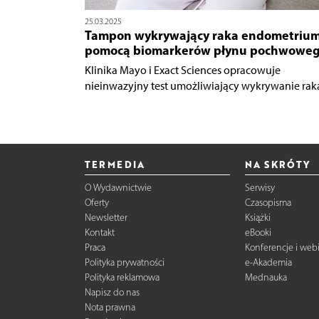
25.03.2025
Tampon wykrywający raka endometrium
pomocą biomarkerów płynu pochwowe
Klinika Mayo i Exact Sciences opracowuje
nieinwazyjny test umożliwiający wykrywanie raka.
TERMEDIA
NA SKRÓTY
O Wydawnictwie
Serwisy
Oferty
Czasopisma
Newsletter
Książki
Kontakt
eBooki
Praca
Konferencje i web
Polityka prywatności
e-Akademia
Polityka reklamowa
Mednauka
Napisz do nas
Nota prawna