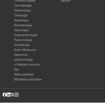
Choroby rzadkie
Naczyń
Dermatologia
Diabetologia
Onkologia
Neurologia
Reumatologia
Kardiologia
Gastroenterologia
Pulmonologia
Ginekologia
Kurier Medyczny
Zalecenia i
rekomendacje
e-Praktyka Leczenia
Ran
Warto wiedzieć
Biblioteka podcastów