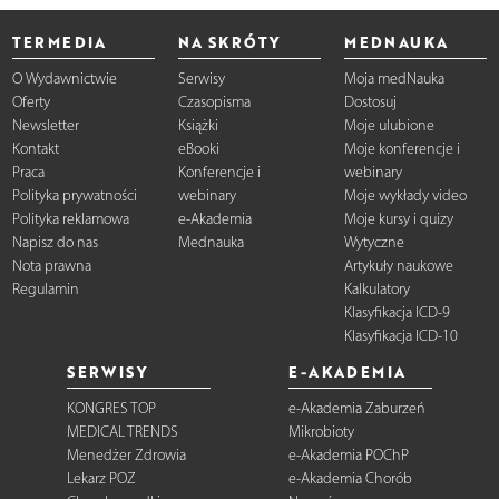
TERMEDIA
NA SKRÓTY
MEDNAUKA
O Wydawnictwie
Serwisy
Moja medNauka
Oferty
Czasopisma
Dostosuj
Newsletter
Książki
Moje ulubione
Kontakt
eBooki
Moje konferencje i
Praca
Konferencje i
webinary
Polityka prywatności
webinary
Moje wykłady video
Polityka reklamowa
e-Akademia
Moje kursy i quizy
Napisz do nas
Mednauka
Wytyczne
Nota prawna
Artykuły naukowe
Regulamin
Kalkulatory
Klasyfikacja ICD-9
Klasyfikacja ICD-10
SERWISY
E-AKADEMIA
KONGRES TOP
e-Akademia Zaburzeń
MEDICAL TRENDS
Mikrobioty
Menedżer Zdrowia
e-Akademia POChP
Lekarz POZ
e-Akademia Chorób