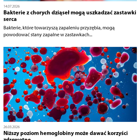
14.07.2026
Bakterie z chorych dziąseł mogą uszkadzać zastawki
serca
Bakterie, które towarzyszą zapaleniu przyzębia, mogą
powodować stany zapalne w zastawkach...
26.03.2026
Niższy poziom hemoglobiny może dawać korzyści
zdrowotne