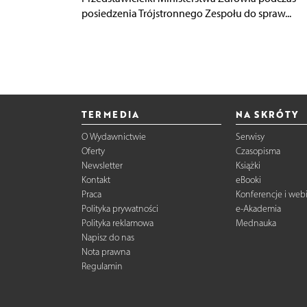
posiedzenia Trójstronnego Zespołu do spraw...
TERMEDIA
NA SKRÓTY
O Wydawnictwie
Serwisy
Oferty
Czasopisma
Newsletter
Książki
Kontakt
eBooki
Praca
Konferencje i web
Polityka prywatności
e-Akademia
Polityka reklamowa
Mednauka
Napisz do nas
Nota prawna
Regulamin