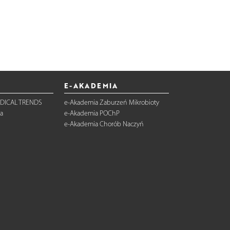
E-AKADEMIA
DICAL TRENDS
e-Akademia Zaburzeń Mikrobioty
a
e-Akademia POChP
e-Akademia Chorób Naczyń