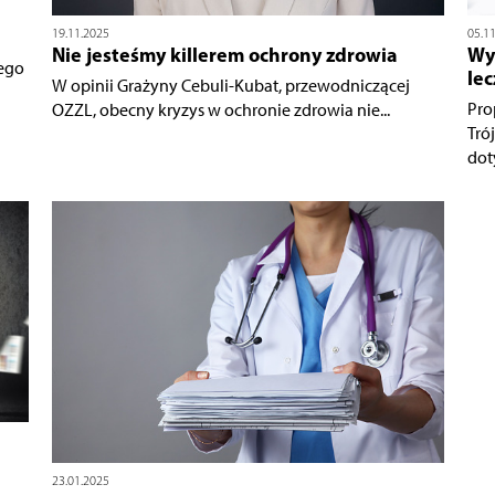
19.11.2025
05.1
Nie jesteśmy killerem ochrony zdrowia
Wy
ego
le
W opinii Grażyny Cebuli-Kubat, przewodniczącej
Pro
OZZL, obecny kryzys w ochronie zdrowia nie...
Tró
dot
23.01.2025