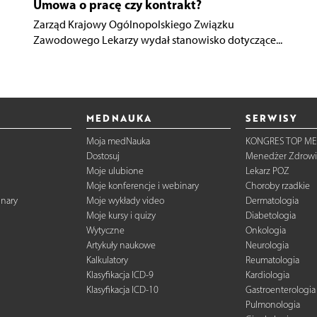
Umowa o pracę czy kontrakt?
Zarząd Krajowy Ogólnopolskiego Związku
Zawodowego Lekarzy wydał stanowisko dotyczące...
MEDNAUKA
SERWISY
Moja medNauka
KONGRES TOP ME
Dostosuj
Menedżer Zdrowi
Moje ulubione
Lekarz POZ
Moje konferencje i webinary
Choroby rzadkie
inary
Moje wykłady video
Dermatologia
Moje kursy i quizy
Diabetologia
Wytyczne
Onkologia
Artykuły naukowe
Neurologia
Kalkulatory
Reumatologia
Klasyfikacja ICD-9
Kardiologia
Klasyfikacja ICD-10
Gastroenterologia
Pulmonologia