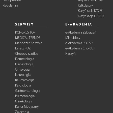
Nota prawna
Artykuły naukowe
Regulamin
Kalkulatory
Klasyfikacja ICD-9
Klasyfikacja ICD-10
SERWISY
E-AKADEMIA
KONGRES TOP
e-Akademia Zaburzeń
MEDICAL TRENDS
Mikrobioty
Menedżer Zdrowia
e-Akademia POChP
Lekarz POZ
e-Akademia Chorób
Choroby rzadkie
Naczyń
Dermatologia
Diabetologia
Onkologia
Neurologia
Reumatologia
Kardiologia
Gastroenterologia
Pulmonologia
Ginekologia
Kurier Medyczny
Zalecenia i