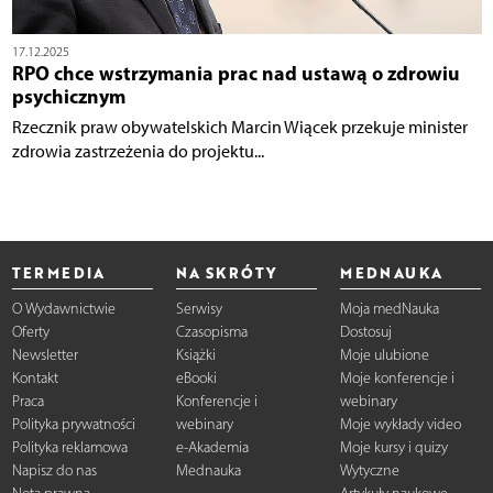
17.12.2025
RPO chce wstrzymania prac nad ustawą o zdrowiu
psychicznym
Rzecznik praw obywatelskich Marcin Wiącek przekuje minister
zdrowia zastrzeżenia do projektu...
TERMEDIA
NA SKRÓTY
MEDNAUKA
O Wydawnictwie
Serwisy
Moja medNauka
Oferty
Czasopisma
Dostosuj
Newsletter
Książki
Moje ulubione
Kontakt
eBooki
Moje konferencje i
Praca
Konferencje i
webinary
Polityka prywatności
webinary
Moje wykłady video
Polityka reklamowa
e-Akademia
Moje kursy i quizy
Napisz do nas
Mednauka
Wytyczne