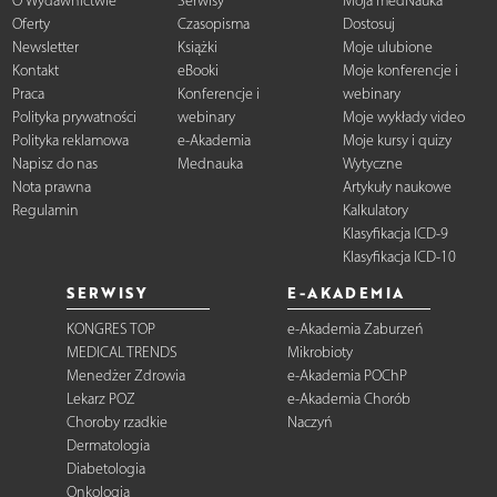
O Wydawnictwie
Serwisy
Moja medNauka
Oferty
Czasopisma
Dostosuj
Newsletter
Książki
Moje ulubione
Kontakt
eBooki
Moje konferencje i
Praca
Konferencje i
webinary
Polityka prywatności
webinary
Moje wykłady video
Polityka reklamowa
e-Akademia
Moje kursy i quizy
Napisz do nas
Mednauka
Wytyczne
Nota prawna
Artykuły naukowe
Regulamin
Kalkulatory
Klasyfikacja ICD-9
Klasyfikacja ICD-10
SERWISY
E-AKADEMIA
KONGRES TOP
e-Akademia Zaburzeń
MEDICAL TRENDS
Mikrobioty
Menedżer Zdrowia
e-Akademia POChP
Lekarz POZ
e-Akademia Chorób
Choroby rzadkie
Naczyń
Dermatologia
Diabetologia
Onkologia