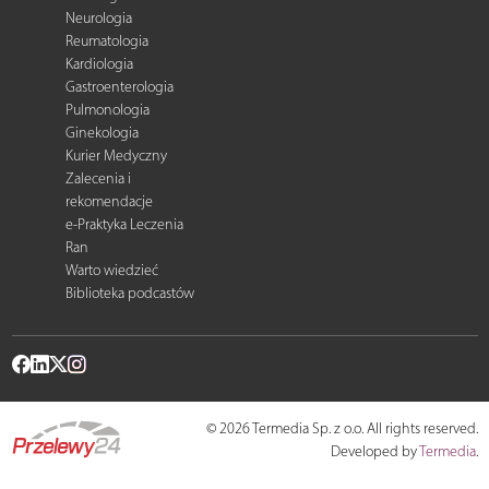
Neurologia
Reumatologia
Kardiologia
Gastroenterologia
Pulmonologia
Ginekologia
Kurier Medyczny
Zalecenia i
rekomendacje
e-Praktyka Leczenia
Ran
Warto wiedzieć
Biblioteka podcastów
© 2026 Termedia Sp. z o.o. All rights reserved.
Developed by
Termedia
.