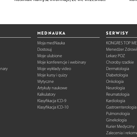
MEDNAUKA
SERWISY
Moja medNauka
KONGRES TOP ME
Dostosuj
Menedżer Zdrowi
Moje ulubione
Lekarz POZ
Moje konferencje i webinary
Choroby rzadkie
inary
Moje wykłady video
Dermatologia
Moje kursy i quizy
Diabetologia
Wytyczne
Onkologia
Artykuły naukowe
Neurologia
Kalkulatory
Reumatologia
Klasyfikacja ICD-9
Kardiologia
Klasyfikacja ICD-10
Gastroenterologia
Pulmonologia
Ginekologia
Kurier Medyczny
Zalecenia i reko