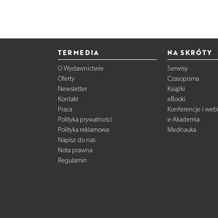
TERMEDIA
NA SKRÓTY
O Wydawnictwie
Serwisy
Oferty
Czasopisma
Newsletter
Książki
Kontakt
eBooki
Praca
Konferencje i web
Polityka prywatności
e-Akademia
Polityka reklamowa
Mednauka
Napisz do nas
Nota prawna
Regulamin