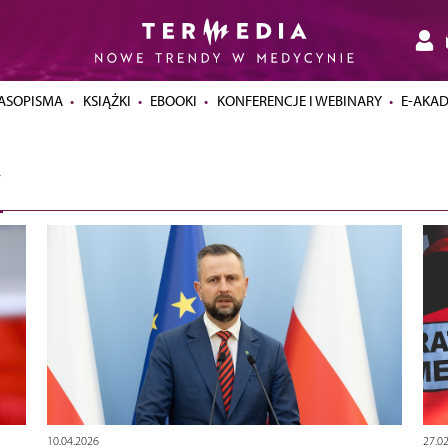
ASOPISMA
KSIĄŻKI
EBOOKI
KONFERENCJE I WEBINARY
E-AKA
10.04.2026
27.0