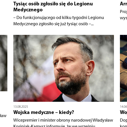
Tysiąc osób zgłosiło się do Legionu
Ar
Medycznego
Pro
– Do funkcjonującego od kilku tygodni Legionu
wys
Medycznego zgłosiło się już tysiąc osób –...
13.08.2025
14.0
Wojska medyczne – kiedy?
Wo
sław
Wicepremier i minister obrony narodowej Władysław
Dop
Kosiniak-Kamysz informuje, że we wrześniu...
kon