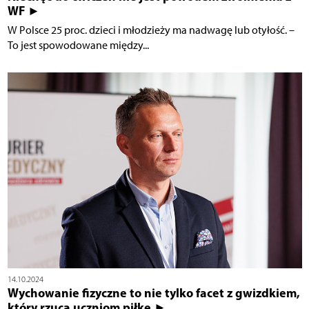
WF ►
W Polsce 25 proc. dzieci i młodzieży ma nadwagę lub otyłość. –
To jest spowodowane między...
14.10.2024
Wychowanie fizyczne to nie tylko facet z gwizdkiem,
który rzuca uczniom piłkę ►