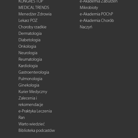
KONGRES TOP
e-Akademia Zaburzeń
MEDICAL TRENDS
Mikrobioty
Menedżer Zdrowia
e-Akademia POChP
Lekarz POZ
e-Akademia Chorób
Choroby rzadkie
Naczyń
Dermatologia
Diabetologia
Onkologia
Neurologia
Reumatologia
Kardiologia
Gastroenterologia
Pulmonologia
Ginekologia
Kurier Medyczny
Zalecenia i
rekomendacje
e-Praktyka Leczenia
Ran
Warto wiedzieć
Biblioteka podcastów