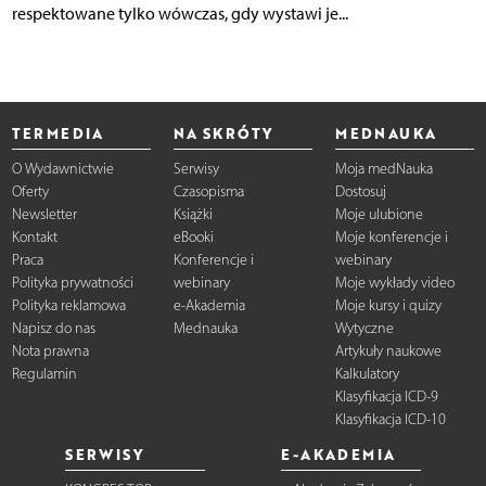
respektowane tylko wówczas, gdy wystawi je...
TERMEDIA
NA SKRÓTY
MEDNAUKA
O Wydawnictwie
Serwisy
Moja medNauka
Oferty
Czasopisma
Dostosuj
Newsletter
Książki
Moje ulubione
Kontakt
eBooki
Moje konferencje i
Praca
Konferencje i
webinary
Polityka prywatności
webinary
Moje wykłady video
Polityka reklamowa
e-Akademia
Moje kursy i quizy
Napisz do nas
Mednauka
Wytyczne
Nota prawna
Artykuły naukowe
Regulamin
Kalkulatory
Klasyfikacja ICD-9
Klasyfikacja ICD-10
SERWISY
E-AKADEMIA