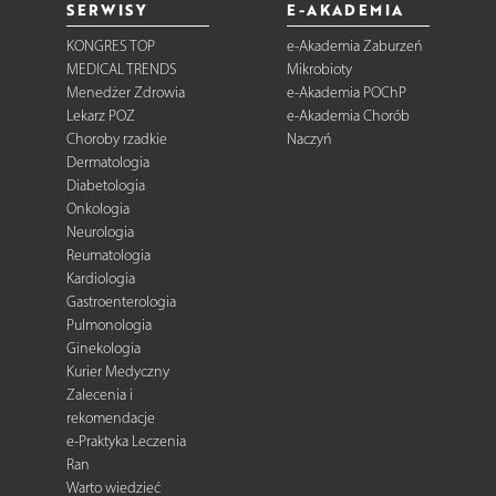
SERWISY
E-AKADEMIA
KONGRES TOP
e-Akademia Zaburzeń
MEDICAL TRENDS
Mikrobioty
Menedżer Zdrowia
e-Akademia POChP
Lekarz POZ
e-Akademia Chorób
Choroby rzadkie
Naczyń
Dermatologia
Diabetologia
Onkologia
Neurologia
Reumatologia
Kardiologia
Gastroenterologia
Pulmonologia
Ginekologia
Kurier Medyczny
Zalecenia i
rekomendacje
e-Praktyka Leczenia
Ran
Warto wiedzieć