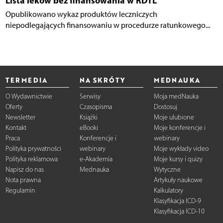
Lista leków bez finansowania w RDTL
Opublikowano wykaz produktów leczniczych
niepodlegających finansowaniu w procedurze ratunkowego...
TERMEDIA
NA SKRÓTY
MEDNAUKA
O Wydawnictwie
Serwisy
Moja medNauka
Oferty
Czasopisma
Dostosuj
Newsletter
Książki
Moje ulubione
Kontakt
eBooki
Moje konferencje i
Praca
Konferencje i
webinary
Polityka prywatności
webinary
Moje wykłady video
Polityka reklamowa
e-Akademia
Moje kursy i quizy
Napisz do nas
Mednauka
Wytyczne
Nota prawna
Artykuły naukowe
Regulamin
Kalkulatory
Klasyfikacja ICD-9
Klasyfikacja ICD-10