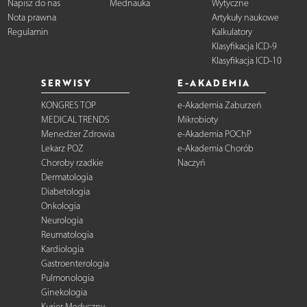
Napisz do nas
Mednauka
Wytyczne
Nota prawna
Artykuły naukowe
Regulamin
Kalkulatory
Klasyfikacja ICD-9
Klasyfikacja ICD-10
SERWISY
E-AKADEMIA
KONGRES TOP
e-Akademia Zaburzeń
MEDICAL TRENDS
Mikrobioty
Menedżer Zdrowia
e-Akademia POChP
Lekarz POZ
e-Akademia Chorób
Choroby rzadkie
Naczyń
Dermatologia
Diabetologia
Onkologia
Neurologia
Reumatologia
Kardiologia
Gastroenterologia
Pulmonologia
Ginekologia
Kurier Medyczny