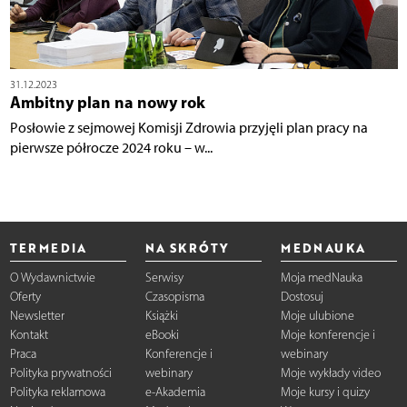
31.12.2023
Ambitny plan na nowy rok
Posłowie z sejmowej Komisji Zdrowia przyjęli plan pracy na
pierwsze półrocze 2024 roku – w...
TERMEDIA
NA SKRÓTY
MEDNAUKA
O Wydawnictwie
Serwisy
Moja medNauka
Oferty
Czasopisma
Dostosuj
Newsletter
Książki
Moje ulubione
Kontakt
eBooki
Moje konferencje i
Praca
Konferencje i
webinary
Polityka prywatności
webinary
Moje wykłady video
Polityka reklamowa
e-Akademia
Moje kursy i quizy