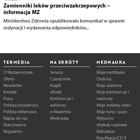
Zamienniki leków przeciwzakrzepowych –
informacja MZ
Ministerstwo Zdrowia opublikowało komunikat w sprawie
ordynacji i wydawania odpowiedników...
TERMEDIA
NA SKRÓTY
MEDNAUKA
O Wydawnictwie
Serwisy
Moja medNauka
Oferty
Czasopisma
Dostosuj
Newsletter
Książki
Moje ulubione
Kontakt
eBooki
Moje konferencje i
Praca
Konferencje i
webinary
Polityka prywatności
webinary
Moje wykłady video
Polityka reklamowa
e-Akademia
Moje kursy i quizy
Napisz do nas
Mednauka
Wytyczne
Nota prawna
Artykuły naukowe
Regulamin
Kalkulatory
Klasyfikacja ICD-9