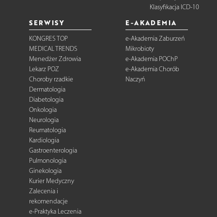
Klasyfikacja ICD-10
SERWISY
E-AKADEMIA
KONGRES TOP
e-Akademia Zaburzeń
MEDICAL TRENDS
Mikrobioty
Menedżer Zdrowia
e-Akademia POChP
Lekarz POZ
e-Akademia Chorób
Choroby rzadkie
Naczyń
Dermatologia
Diabetologia
Onkologia
Neurologia
Reumatologia
Kardiologia
Gastroenterologia
Pulmonologia
Ginekologia
Kurier Medyczny
Zalecenia i
rekomendacje
e-Praktyka Leczenia