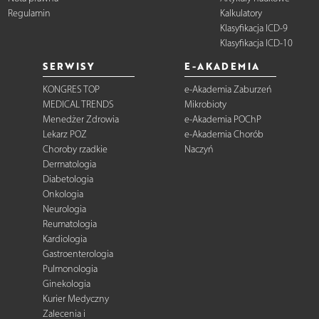
Regulamin
Kalkulatory
Klasyfikacja ICD-9
Klasyfikacja ICD-10
SERWISY
E-AKADEMIA
KONGRES TOP
e-Akademia Zaburzeń
MEDICAL TRENDS
Mikrobioty
Menedżer Zdrowia
e-Akademia POChP
Lekarz POZ
e-Akademia Chorób
Choroby rzadkie
Naczyń
Dermatologia
Diabetologia
Onkologia
Neurologia
Reumatologia
Kardiologia
Gastroenterologia
Pulmonologia
Ginekologia
Kurier Medyczny
Zalecenia i