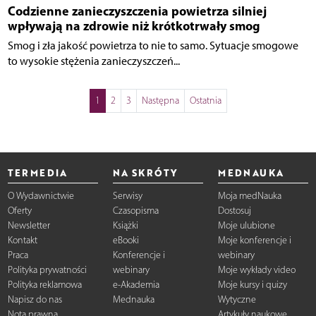
Codzienne zanieczyszczenia powietrza silniej
wpływają na zdrowie niż krótkotrwały smog
Smog i zła jakość powietrza to nie to samo. Sytuacje smogowe
to wysokie stężenia zanieczyszczeń...
1
2
3
Następna
Ostatnia
TERMEDIA
NA SKRÓTY
MEDNAUKA
O Wydawnictwie
Serwisy
Moja medNauka
Oferty
Czasopisma
Dostosuj
Newsletter
Książki
Moje ulubione
Kontakt
eBooki
Moje konferencje i
Praca
Konferencje i
webinary
Polityka prywatności
webinary
Moje wykłady video
Polityka reklamowa
e-Akademia
Moje kursy i quizy
Napisz do nas
Mednauka
Wytyczne
Nota prawna
Artykuły naukowe