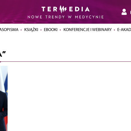
ASOPISMA
KSIĄŻKI
EBOOKI
KONFERENCJE I WEBINARY
E-AKA
A”