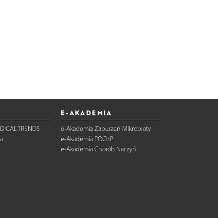
E-AKADEMIA
DICAL TRENDS
e-Akademia Zaburzeń Mikrobioty
a
e-Akademia POChP
e-Akademia Chorób Naczyń