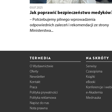
03.07.2025
Jak poprawić bezpieczeństwo medyków
– Potrzebujemy pilnego wprowadzenia
odpowiednich zaleceń i rekomendacji ze strony
Ministerstwa...
TERMEDIA
NA SKRÓTY
O Wydawnictwie
Serwisy
Oferty
Czasopisma
Newsletter
Książki
Kontakt
eBooki
Praca
Konferencje i web
Polityka prywatności
e-Akademia
Polityka reklamowa
Mednauka
Napisz do nas
Nota prawna