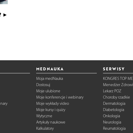
? ►
MEDNAUKA
SERWISY
Moja medNauka
KONGRES TOP ME
Dostosuj
Menedżer Zdrowi
Moje ulubione
Lekarz POZ
Moje konferencje i webinary
Choroby rzadkie
inary
Moje wykłady video
Dermatologia
Moje kursy i quizy
Diabetologia
Wytyczne
Onkologia
Artykuły naukowe
Neurologia
Kalkulatory
Reumatologia