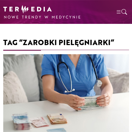
TAG “ZAROBKI PIELĘGNIARKI”