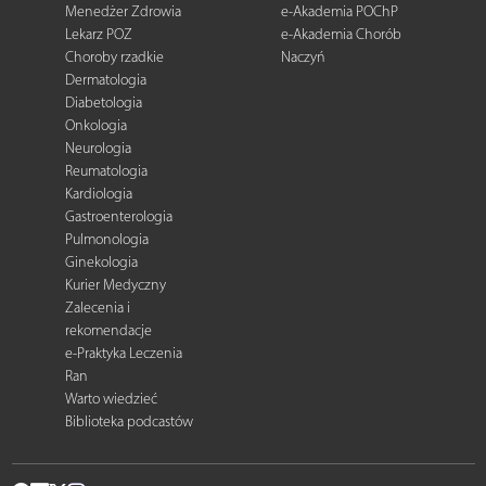
Menedżer Zdrowia
e-Akademia POChP
Lekarz POZ
e-Akademia Chorób
Choroby rzadkie
Naczyń
Dermatologia
Diabetologia
Onkologia
Neurologia
Reumatologia
Kardiologia
Gastroenterologia
Pulmonologia
Ginekologia
Kurier Medyczny
Zalecenia i
rekomendacje
e-Praktyka Leczenia
Ran
Warto wiedzieć
Biblioteka podcastów