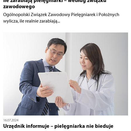
Ile zarabiają pielęgniarki – według związku
zawodowego
Ogólnopolski Związek Zawodowy Pielęgniarek i Położnych
wylicza, ile realnie zarabiają...
16.07.2024
Urzędnik informuje – pielęgniarka nie bieduje