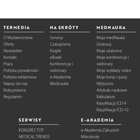
TERMEDIA
NA SKRÓTY
MEDNAUKA
O Wydawnictwie
Serwisy
Moja medNauka
Oferty
Czasopisma
Dostosuj
Newsletter
Książki
Moje ulubione
Kontakt
eBooki
Moje konferencje i
Praca
Konferencje i
webinary
Polityka prywatności
webinary
Moje wykłady video
Polityka reklamowa
e-Akademia
Moje kursy i quizy
Napisz do nas
Mednauka
Wytyczne
Nota prawna
Artykuły naukowe
Regulamin
Kalkulatory
Klasyfikacja ICD-9
Klasyfikacja ICD-10
SERWISY
E-AKADEMIA
KONGRES TOP
e-Akademia Zaburzeń
MEDICAL TRENDS
Mikrobioty