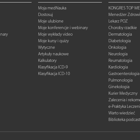
Moja medNauka
KONGRES TOP ME
Dostosuj
Menedżer Zdrowi
Moje ulubione
Lekarz POZ
Moje konferencje i webinary
Choroby rzadkie
inary
Moje wykłady video
Dermatologia
Moje kursy i quizy
Diabetologia
Wytyczne
Onkologia
Artykuły naukowe
Neurologia
Kalkulatory
Reumatologia
Klasyfikacja ICD-9
Kardiologia
Klasyfikacja ICD-10
Gastroenterologia
Pulmonologia
Ginekologia
Kurier Medyczny
Zalecenia i reko
e-Praktyka Leczen
Warto wiedzieć
Biblioteka podcas