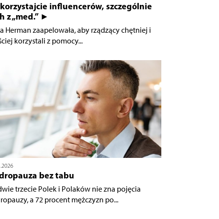
orzystajcie influencerów, szczególnie
h z „med.” ►
a Herman zaapelowała, aby rządzący chętniej i
ciej korzystali z pomocy...
3.2026
dropauza bez tabu
dwie trzecie Polek i Polaków nie zna pojęcia
ropauzy, a 72 procent mężczyzn po...