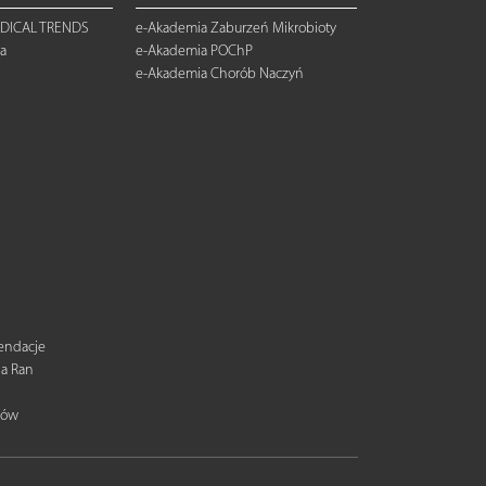
DICAL TRENDS
e-Akademia Zaburzeń Mikrobioty
a
e-Akademia POChP
e-Akademia Chorób Naczyń
mendacje
ia Ran
tów