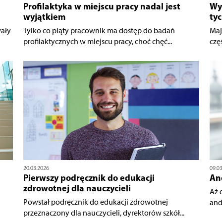
Profilaktyka w miejscu pracy nadal jest
Wyk
wyjątkiem
tyc
ały
Tylko co piąty pracownik ma dostęp do badań
Maj
profilaktycznych w miejscu pracy, choć chęć...
częś
20.03.2026
09.0
Pierwszy podręcznik do edukacji
An
zdrowotnej dla nauczycieli
Aż 
Powstał podręcznik do edukacji zdrowotnej
and
przeznaczony dla nauczycieli, dyrektorów szkół...