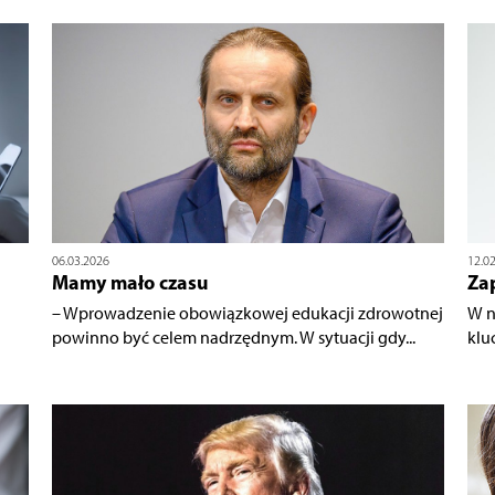
06.03.2026
12.0
Mamy mało czasu
Zap
– Wprowadzenie obowiązkowej edukacji zdrowotnej
W n
powinno być celem nadrzędnym. W sytuacji gdy...
klu