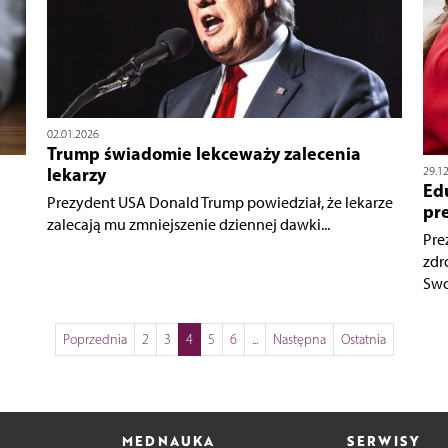
02.01.2026
Trump świadomie lekceważy zalecenia
lekarzy
29.1
Ed
Prezydent USA Donald Trump powiedział, że lekarze
pr
zalecają mu zmniejszenie dziennej dawki...
Pre
zdr
Swoj
Poprzednia
2
3
4
5
6
...
Następna
Ostatnia
MEDNAUKA
SERWISY