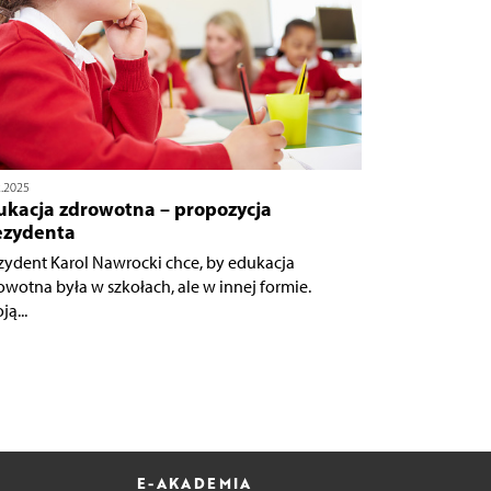
2.2025
ukacja zdrowotna – propozycja
ezydenta
zydent Karol Nawrocki chce, by edukacja
owotna była w szkołach, ale w innej formie.
ą...
E-AKADEMIA