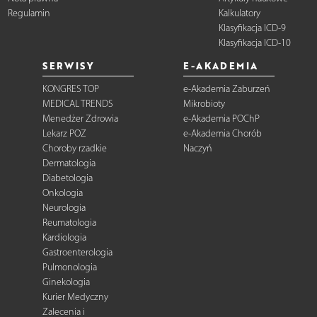
Regulamin
Kalkulatory
Klasyfikacja ICD-9
Klasyfikacja ICD-10
SERWISY
E-AKADEMIA
KONGRES TOP
e-Akademia Zaburzeń
MEDICAL TRENDS
Mikrobioty
Menedżer Zdrowia
e-Akademia POChP
Lekarz POZ
e-Akademia Chorób
Choroby rzadkie
Naczyń
Dermatologia
Diabetologia
Onkologia
Neurologia
Reumatologia
Kardiologia
Gastroenterologia
Pulmonologia
Ginekologia
Kurier Medyczny
Zalecenia i