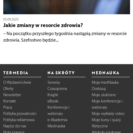
05.09.2025
Jakie zmiany w resorcie zdrowia?
– Na początku przyszłego tygodnia nastąpią zmiany w resorcie
zdrowia. Szefostwo będzie...
TERMEDIA
NA SKRÓTY
MEDNAUKA
O Wydawnictwie
Serwisy
Moja medNauka
Oferty
Czasopisma
Dostosuj
Newsletter
Książki
Moje ulubione
Kontakt
eBooki
Moje konferencje i
Praca
Konferencje i
webinary
Polityka prywatności
webinary
Moje wykłady video
Polityka reklamowa
e-Akademia
Moje kursy i quizy
Napisz do nas
Mednauka
Wytyczne
Nota prawna
Artykuły naukowe