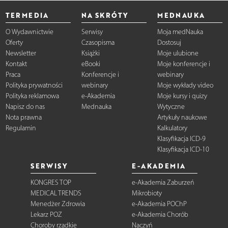
TERMEDIA
NA SKRÓTY
MEDNAUKA
O Wydawnictwie
Serwisy
Moja medNauka
Oferty
Czasopisma
Dostosuj
Newsletter
Książki
Moje ulubione
Kontakt
eBooki
Moje konferencje i
Praca
Konferencje i
webinary
Polityka prywatności
webinary
Moje wykłady video
Polityka reklamowa
e-Akademia
Moje kursy i quizy
Napisz do nas
Mednauka
Wytyczne
Nota prawna
Artykuły naukowe
Regulamin
Kalkulatory
Klasyfikacja ICD-9
Klasyfikacja ICD-10
SERWISY
E-AKADEMIA
KONGRES TOP
e-Akademia Zaburzeń
MEDICAL TRENDS
Mikrobioty
Menedżer Zdrowia
e-Akademia POChP
Lekarz POZ
e-Akademia Chorób
Choroby rzadkie
Naczyń