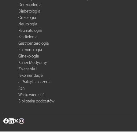
Dermatologia
Diabetologia
Onkologia
Neurologia
Reumatologia
Kardiologia
Gastroenterologia
Pulmonologia
Ginekologia
Kurier Medyczny
Zalecenia i
rekomendacje
e-Praktyka Leczenia
Ran
Warto wiedzieć
Biblioteka podcastów