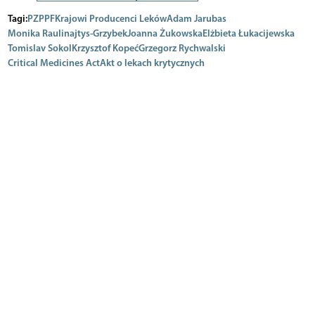
Tagi:
PZPPF
Krajowi Producenci Leków
Adam Jarubas
Monika Raulinajtys-Grzybek
Joanna Żukowska
Elżbieta Łukacijewska
Tomislav Sokol
Krzysztof Kopeć
Grzegorz Rychwalski
Critical Medicines Act
Akt o lekach krytycznych