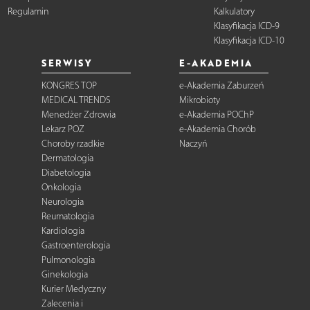
Regulamin
Kalkulatory
Klasyfikacja ICD-9
Klasyfikacja ICD-10
SERWISY
E-AKADEMIA
KONGRES TOP
e-Akademia Zaburzeń
MEDICAL TRENDS
Mikrobioty
Menedżer Zdrowia
e-Akademia POChP
Lekarz POZ
e-Akademia Chorób
Choroby rzadkie
Naczyń
Dermatologia
Diabetologia
Onkologia
Neurologia
Reumatologia
Kardiologia
Gastroenterologia
Pulmonologia
Ginekologia
Kurier Medyczny
Zalecenia i