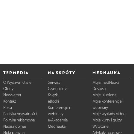
TERMEDIA
NA SKRÓTY
MEDNAUKA
O Wydawnictwie
Serwisy
Moja medNauka
Oferty
Czasopisma
Dostosuj
Newsletter
Książki
Moje ulubione
Kontakt
eBooki
Moje konferencje i
Praca
Konferencje i
webinary
Polityka prywatności
webinary
Moje wykłady video
Polityka reklamowa
e-Akademia
Moje kursy i quizy
Napisz do nas
Mednauka
Wytyczne
Nota prawna
Artykuły naukowe