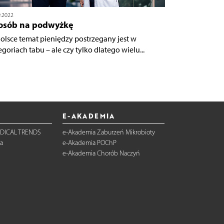
9.2022
osób na podwyżkę
olsce temat pieniędzy postrzegany jest w
egoriach tabu – ale czy tylko dlatego wielu...
E-AKADEMIA
DICAL TRENDS
e-Akademia Zaburzeń Mikrobioty
a
e-Akademia POChP
e-Akademia Chorób Naczyń