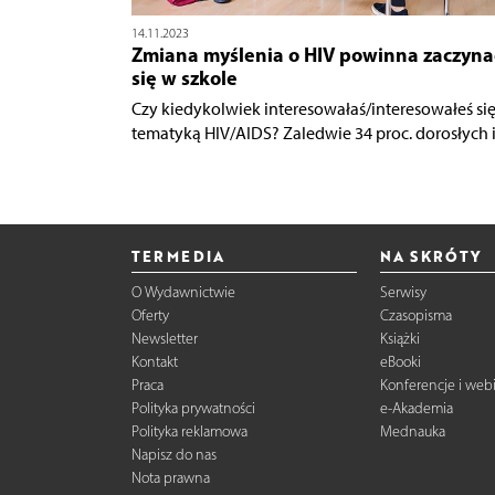
14.11.2023
Zmiana myślenia o HIV powinna zaczyna
się w szkole
Czy kiedykolwiek interesowałaś/interesowałeś si
tematyką HIV/AIDS? Zaledwie 34 proc. dorosłych i.
TERMEDIA
NA SKRÓTY
O Wydawnictwie
Serwisy
Oferty
Czasopisma
Newsletter
Książki
Kontakt
eBooki
Praca
Konferencje i web
Polityka prywatności
e-Akademia
Polityka reklamowa
Mednauka
Napisz do nas
Nota prawna