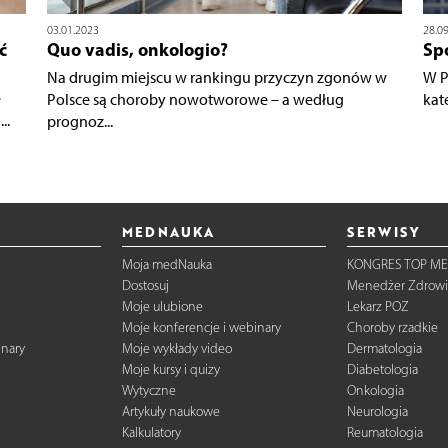
03.01.2023
28.0
ć
Quo vadis, onkologio?
Sp
Na drugim miejscu w rankingu przyczyn zgonów w
W P
ę
Polsce są choroby nowotworowe – a według
kat
..
prognoz...
MEDNAUKA
SERWISY
Moja medNauka
KONGRES TOP ME
Dostosuj
Menedżer Zdrowi
Moje ulubione
Lekarz POZ
Moje konferencje i webinary
Choroby rzadkie
inary
Moje wykłady video
Dermatologia
Moje kursy i quizy
Diabetologia
Wytyczne
Onkologia
Artykuły naukowe
Neurologia
Kalkulatory
Reumatologia