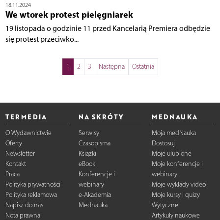
18.11.2024
We wtorek protest pielęgniarek
19 listopada o godzinie 11 przed Kancelarią Premiera odbędzie
się protest przeciwko...
1
2
3
Następna
Ostatnia
TERMEDIA
NA SKRÓTY
MEDNAUKA
O Wydawnictwie
Serwisy
Moja medNauka
Oferty
Czasopisma
Dostosuj
Newsletter
Książki
Moje ulubione
Kontakt
eBooki
Moje konferencje i
Praca
Konferencje i
webinary
Polityka prywatności
webinary
Moje wykłady video
Polityka reklamowa
e-Akademia
Moje kursy i quizy
Napisz do nas
Mednauka
Wytyczne
Nota prawna
Artykuły naukowe