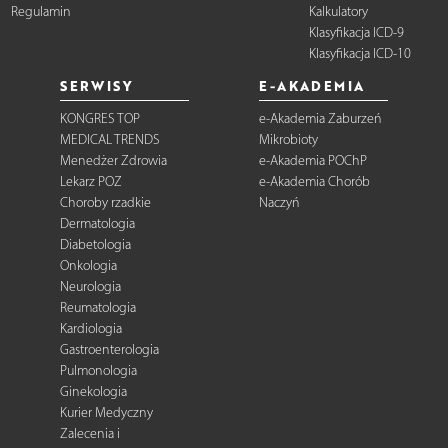
Regulamin
Kalkulatory
Klasyfikacja ICD-9
Klasyfikacja ICD-10
SERWISY
E-AKADEMIA
KONGRES TOP
e-Akademia Zaburzeń
MEDICAL TRENDS
Mikrobioty
Menedżer Zdrowia
e-Akademia POChP
Lekarz POZ
e-Akademia Chorób
Choroby rzadkie
Naczyń
Dermatologia
Diabetologia
Onkologia
Neurologia
Reumatologia
Kardiologia
Gastroenterologia
Pulmonologia
Ginekologia
Kurier Medyczny
Zalecenia i