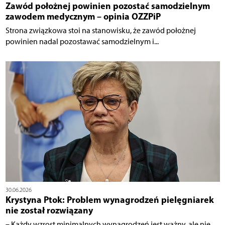
Zawód położnej powinien pozostać samodzielnym
zawodem medycznym – opinia OZZPiP
Strona związkowa stoi na stanowisku, że zawód położnej
powinien nadal pozostawać samodzielnym i...
30.06.2026
Krystyna Ptok: Problem wynagrodzeń pielęgniarek
nie został rozwiązany
– Każdy wzrost minimalnych wynagrodzeń jest ważny, ale nie