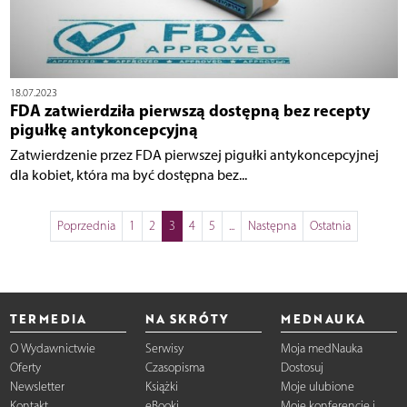
18.07.2023
FDA zatwierdziła pierwszą dostępną bez recepty
pigułkę antykoncepcyjną
Zatwierdzenie przez FDA pierwszej pigułki antykoncepcyjnej
dla kobiet, która ma być dostępna bez...
Poprzednia
1
2
3
4
5
...
Następna
Ostatnia
TERMEDIA
NA SKRÓTY
MEDNAUKA
O Wydawnictwie
Serwisy
Moja medNauka
Oferty
Czasopisma
Dostosuj
Newsletter
Książki
Moje ulubione
Kontakt
eBooki
Moje konferencje i