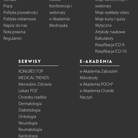
Praca
Konferencje i
webinary
Polityka prywatności
webinary
Moje wykłady video
Polityka reklamowa
e-Akademia
Moje kursy i quizy
Napisz do nas
Mednauka
Wytyczne
Nota prawna
Artykuły naukowe
Regulamin
Kalkulatory
Klasyfikacja ICD-9
Klasyfikacja ICD-10
SERWISY
E-AKADEMIA
KONGRES TOP
e-Akademia Zaburzeń
MEDICAL TRENDS
Mikrobioty
Menedżer Zdrowia
e-Akademia POChP
Lekarz POZ
e-Akademia Chorób
Choroby rzadkie
Naczyń
Dermatologia
Diabetologia
Onkologia
Neurologia
Reumatologia
Kardiologia