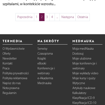
szpitalami, w kontekście wzrostu...
Poprzednia
1
2
3
4
...
Następna
Ostatnia
TERMEDIA
NA SKRÓTY
MEDNAUKA
O Wydawnictwie
Serwisy
Moja medNauka
Oferty
Czasopisma
Dostosuj
Newsletter
Książki
Moje ulubione
Kontakt
eBooki
Moje konferencje i
Praca
Konferencje i
webinary
Polityka prywatności
webinary
Moje wykłady video
Polityka reklamowa
e-Akademia
Moje kursy i quizy
Napisz do nas
Mednauka
Wytyczne
Nota prawna
Artykuły naukowe
Regulamin
Kalkulatory
Klasyfikacja ICD-9
Klasyfikacja ICD-10