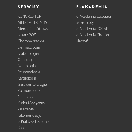
SERWISY
E-AKADEMIA
KONGRES TOP
e-Akademia Zaburzeń
MEDICAL TRENDS
Mikrobioty
Menedżer Zdrowia
e-Akademia POChP
Lekarz POZ
e-Akademia Chorób
Choroby rzadkie
Naczyń
Dermatologia
Diabetologia
Onkologia
Neurologia
Reumatologia
Kardiologia
Gastroenterologia
Pulmonologia
Ginekologia
Kurier Medyczny
Zalecenia i
rekomendacje
e-Praktyka Leczenia
Ran