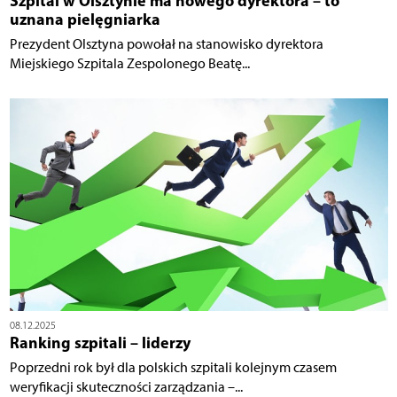
Szpital w Olsztynie ma nowego dyrektora – to
uznana pielęgniarka
Prezydent Olsztyna powołał na stanowisko dyrektora
Miejskiego Szpitala Zespolonego Beatę...
08.12.2025
Ranking szpitali – liderzy
Poprzedni rok był dla polskich szpitali kolejnym czasem
weryfikacji skuteczności zarządzania –...