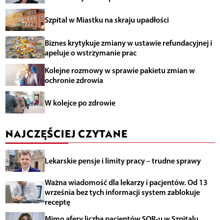
Szpital w Miastku na skraju upadłości
Biznes krytykuje zmiany w ustawie refundacyjnej i
apeluje o wstrzymanie prac
Kolejne rozmowy w sprawie pakietu zmian w
ochronie zdrowia
W kolejce po zdrowie
NAJCZĘŚCIEJ CZYTANE
Lekarskie pensje i limity pracy – trudne sprawy
Ważna wiadomość dla lekarzy i pacjentów. Od 13
września bez tych informacji system zablokuje
receptę
Mimo afery liczba pacjentów SOR-u w Szpitalu