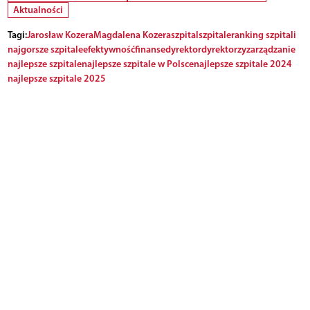
Aktualności
Tagi:
Jarosław Kozera
Magdalena Kozera
szpital
szpitale
ranking szpitali
najgorsze szpitale
efektywność
finanse
dyrektor
dyrektorzy
zarządzanie
najlepsze szpitale
najlepsze szpitale w Polsce
najlepsze szpitale 2024
najlepsze szpitale 2025