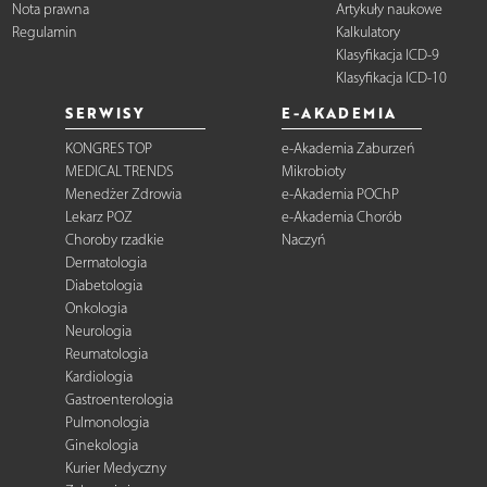
Nota prawna
Artykuły naukowe
Regulamin
Kalkulatory
Klasyfikacja ICD-9
Klasyfikacja ICD-10
SERWISY
E-AKADEMIA
KONGRES TOP
e-Akademia Zaburzeń
MEDICAL TRENDS
Mikrobioty
Menedżer Zdrowia
e-Akademia POChP
Lekarz POZ
e-Akademia Chorób
Choroby rzadkie
Naczyń
Dermatologia
Diabetologia
Onkologia
Neurologia
Reumatologia
Kardiologia
Gastroenterologia
Pulmonologia
Ginekologia
Kurier Medyczny