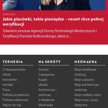
26.06.2026
Jakie placówki, takie pieniądze – resort chce pełnej
weryfikacji
Zdaniem prezesa Agencji Oceny Technologii Medycznych i
Taryfikacji Daniela Rutkowskiego, dane o...
TERMEDIA
NA SKRÓTY
MEDNAUKA
O Wydawnictwie
Serwisy
Moja medNauka
Oferty
Czasopisma
Dostosuj
Newsletter
Książki
Moje ulubione
Kontakt
eBooki
Moje konferencje i
Praca
Konferencje i
webinary
Polityka prywatności
webinary
Moje wykłady video
Polityka reklamowa
e-Akademia
Moje kursy i quizy
Napisz do nas
Mednauka
Wytyczne