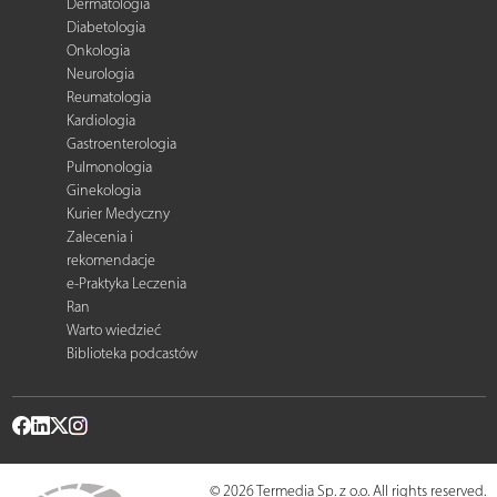
Dermatologia
Diabetologia
Onkologia
Neurologia
Reumatologia
Kardiologia
Gastroenterologia
Pulmonologia
Ginekologia
Kurier Medyczny
Zalecenia i
rekomendacje
e-Praktyka Leczenia
Ran
Warto wiedzieć
Biblioteka podcastów
© 2026 Termedia Sp. z o.o. All rights reserved.