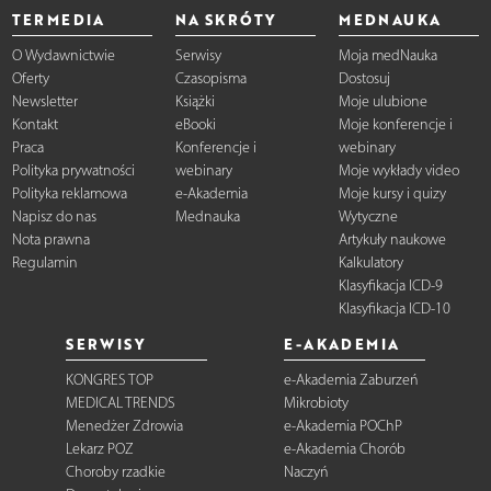
TERMEDIA
NA SKRÓTY
MEDNAUKA
O Wydawnictwie
Serwisy
Moja medNauka
Oferty
Czasopisma
Dostosuj
Newsletter
Książki
Moje ulubione
Kontakt
eBooki
Moje konferencje i
Praca
Konferencje i
webinary
Polityka prywatności
webinary
Moje wykłady video
Polityka reklamowa
e-Akademia
Moje kursy i quizy
Napisz do nas
Mednauka
Wytyczne
Nota prawna
Artykuły naukowe
Regulamin
Kalkulatory
Klasyfikacja ICD-9
Klasyfikacja ICD-10
SERWISY
E-AKADEMIA
KONGRES TOP
e-Akademia Zaburzeń
MEDICAL TRENDS
Mikrobioty
Menedżer Zdrowia
e-Akademia POChP
Lekarz POZ
e-Akademia Chorób
Choroby rzadkie
Naczyń