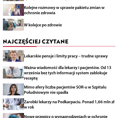
Kolejne rozmowy w sprawie pakietu zmian w
ochronie zdrowia
W kolejce po zdrowie
NAJCZĘŚCIEJ CZYTANE
Lekarskie pensje i limity pracy – trudne sprawy
Ważna wiadomość dla lekarzy i pacjentów. Od 13
września bez tych informacji system zablokuje
receptę
Mimo afery liczba pacjentów SOR-u w Szpitalu
Południowym nie spadła
Zarobki lekarzy na Podkarpaciu. Ponad 1,66 mln zł
w rok
Nowe przepisy o wynagrodzeniach w ochronie