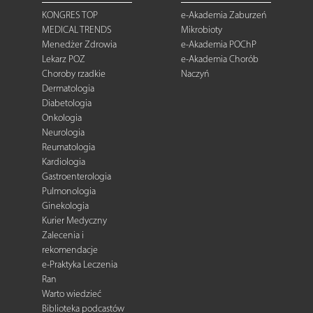
KONGRES TOP
e-Akademia Zaburzeń
MEDICAL TRENDS
Mikrobioty
Menedżer Zdrowia
e-Akademia POChP
Lekarz POZ
e-Akademia Chorób
Choroby rzadkie
Naczyń
Dermatologia
Diabetologia
Onkologia
Neurologia
Reumatologia
Kardiologia
Gastroenterologia
Pulmonologia
Ginekologia
Kurier Medyczny
Zalecenia i
rekomendacje
e-Praktyka Leczenia
Ran
Warto wiedzieć
Biblioteka podcastów