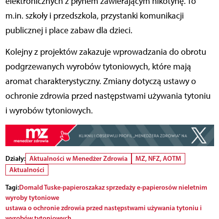
elektronicznych z płynem zawierającym nikotynę. To
m.in. szkoły i przedszkola, przystanki komunikacji
publicznej i place zabaw dla dzieci.
Kolejny z projektów zakazuje wprowadzania do obrotu
podgrzewanych wyrobów tytoniowych, które mają
aromat charakterystyczny. Zmiany dotyczą ustawy o
ochronie zdrowia przed następstwami używania tytoniu
i wyrobów tytoniowych.
Działy:
Aktualności w Menedżer Zdrowia
MZ, NFZ, AOTM
Aktualności
Tagi:
Domald Tusk
e-papieros
zakaz sprzedaży e-papierosów nieletnim
wyroby tytoniowe
ustawa o ochronie zdrowia przed następstwami używania tytoniu i
wyrobów tytoniowych