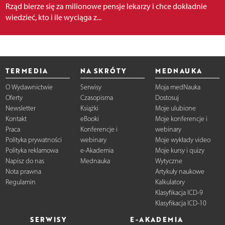
Rząd bierze się za milionowe pensje lekarzy i chce dokładnie
wiedzieć, kto i ile wyciąga z...
TERMEDIA
NA SKRÓTY
MEDNAUKA
O Wydawnictwie
Serwisy
Moja medNauka
Oferty
Czasopisma
Dostosuj
Newsletter
Książki
Moje ulubione
Kontakt
eBooki
Moje konferencje i
Praca
Konferencje i
webinary
Polityka prywatności
webinary
Moje wykłady video
Polityka reklamowa
e-Akademia
Moje kursy i quizy
Napisz do nas
Mednauka
Wytyczne
Nota prawna
Artykuły naukowe
Regulamin
Kalkulatory
Klasyfikacja ICD-9
Klasyfikacja ICD-10
SERWISY
E-AKADEMIA