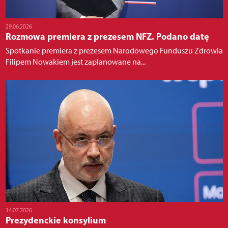
29.06.2026
Rozmowa premiera z prezesem NFZ. Podano datę
Spotkanie premiera z prezesem Narodowego Funduszu Zdrowia
Filipem Nowakiem jest zaplanowane na...
14.07.2026
Prezydenckie konsylium