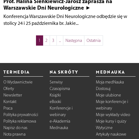
Prof. Halina Sienkiewicz-Jarosz zaprasza na
Warszawskie Dni Neurologiczne ►
Konferencja Warszawskie Dni Neurologiczne odbędzie się w
stolicy 24 i 25 października br. Jakie...
1
2
3
...
Następna
Ostatnia
TERMEDIA
NA SKRÓTY
MEDNAUKA
O Wydawnictwie
Serwisy
Moja medNauka
Oferty
Czasopisma
Dostosuj
Newsletter
Książki
Moje ulubione
Kontakt
eBooki
Moje konferencje i
Praca
Konferencje i
webinary
Polityka prywatności
webinary
Moje wykłady video
Polityka reklamowa
e-Akademia
Moje kursy i quizy
Napisz do nas
Mednauka
Wytyczne
Nota prawna
Artykuły naukowe