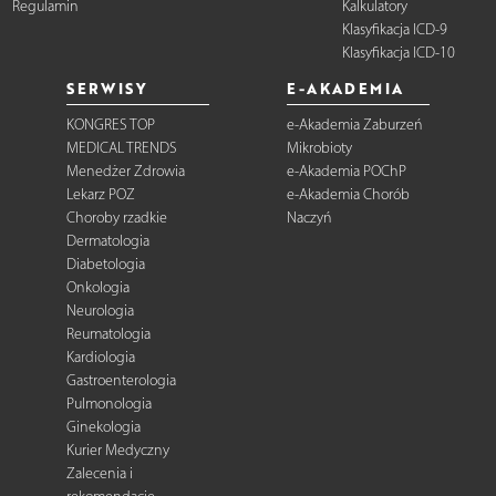
Regulamin
Kalkulatory
Klasyfikacja ICD-9
Klasyfikacja ICD-10
SERWISY
E-AKADEMIA
KONGRES TOP
e-Akademia Zaburzeń
MEDICAL TRENDS
Mikrobioty
Menedżer Zdrowia
e-Akademia POChP
Lekarz POZ
e-Akademia Chorób
Choroby rzadkie
Naczyń
Dermatologia
Diabetologia
Onkologia
Neurologia
Reumatologia
Kardiologia
Gastroenterologia
Pulmonologia
Ginekologia
Kurier Medyczny
Zalecenia i