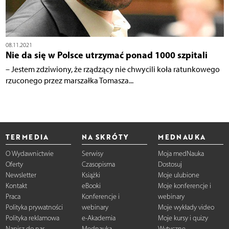
08.11.2021
Nie da się w Polsce utrzymać ponad 1000 szpitali
– Jestem zdziwiony, że rządzący nie chwycili koła ratunkowego
rzuconego przez marszałka Tomasza...
TERMEDIA
NA SKRÓTY
MEDNAUKA
O Wydawnictwie
Serwisy
Moja medNauka
Oferty
Czasopisma
Dostosuj
Newsletter
Książki
Moje ulubione
Kontakt
eBooki
Moje konferencje i
Praca
Konferencje i
webinary
Polityka prywatności
webinary
Moje wykłady video
Polityka reklamowa
e-Akademia
Moje kursy i quizy
Napisz do nas
Mednauka
Wytyczne