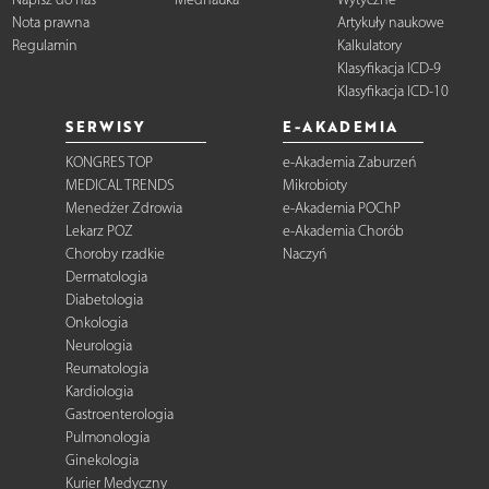
Nota prawna
Artykuły naukowe
Regulamin
Kalkulatory
Klasyfikacja ICD-9
Klasyfikacja ICD-10
SERWISY
E-AKADEMIA
KONGRES TOP
e-Akademia Zaburzeń
MEDICAL TRENDS
Mikrobioty
Menedżer Zdrowia
e-Akademia POChP
Lekarz POZ
e-Akademia Chorób
Choroby rzadkie
Naczyń
Dermatologia
Diabetologia
Onkologia
Neurologia
Reumatologia
Kardiologia
Gastroenterologia
Pulmonologia
Ginekologia
Kurier Medyczny