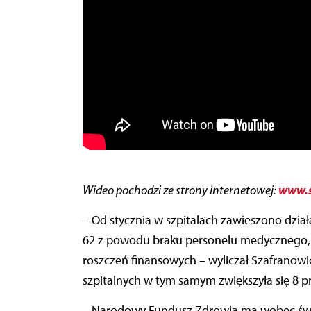
www.s
Wideo pochodzi ze strony internetowej:
– Od stycznia w szpitalach zawieszono dzia
62 z powodu braku personelu medycznego, c
roszczeń finansowych – wyliczał Szafranowicz
szpitalnych w tym samym zwiększyła się 8 p
– Narodowy Fundusz Zdrowia ma wobec św