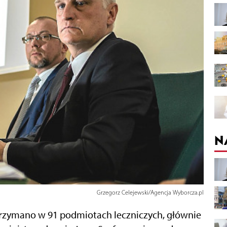
N
Grzegorz Celejewski/Agencja Wyborcza.pl
trzymano w 91 podmiotach leczniczych, głównie