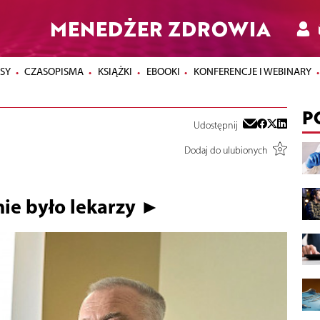
MENEDŻER ZDROWIA
SY
CZASOPISMA
KSIĄŻKI
EBOOKI
KONFERENCJE I WEBINARY
P
Udostępnij
Dodaj do ulubionych
ie było lekarzy ►