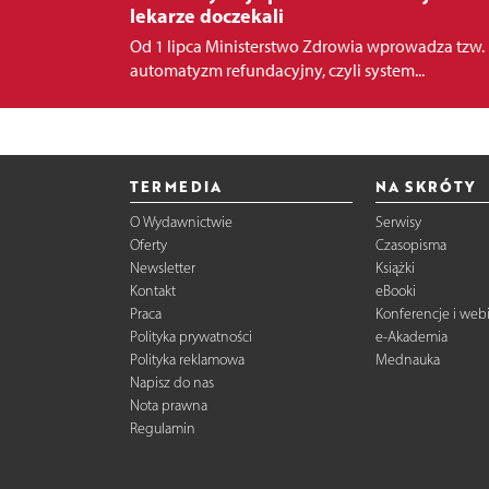
lekarze doczekali
Od 1 lipca Ministerstwo Zdrowia wprowadza tzw.
automatyzm refundacyjny, czyli system...
TERMEDIA
NA SKRÓTY
O Wydawnictwie
Serwisy
Oferty
Czasopisma
Newsletter
Książki
Kontakt
eBooki
Praca
Konferencje i web
Polityka prywatności
e-Akademia
Polityka reklamowa
Mednauka
Napisz do nas
Nota prawna
Regulamin