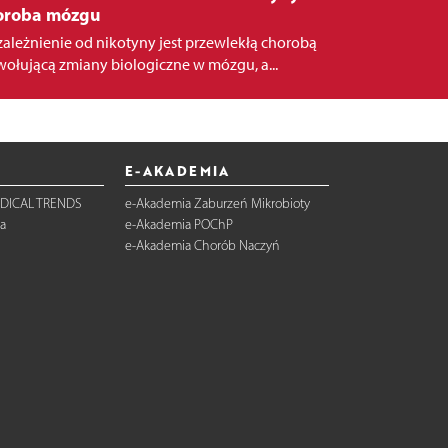
oroba mózgu
zależnienie od nikotyny jest przewlekłą chorobą
ołującą zmiany biologiczne w mózgu, a...
E-AKADEMIA
DICAL TRENDS
e-Akademia Zaburzeń Mikrobioty
a
e-Akademia POChP
e-Akademia Chorób Naczyń