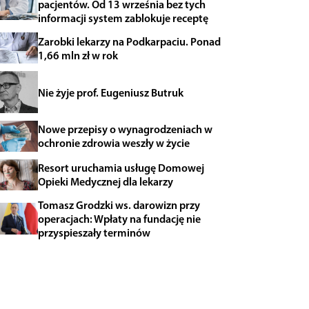
pacjentów. Od 13 września bez tych
informacji system zablokuje receptę
Zarobki lekarzy na Podkarpaciu. Ponad
1,66 mln zł w rok
Nie żyje prof. Eugeniusz Butruk
Nowe przepisy o wynagrodzeniach w
ochronie zdrowia weszły w życie
Resort uruchamia usługę Domowej
Opieki Medycznej dla lekarzy
Tomasz Grodzki ws. darowizn przy
operacjach: Wpłaty na fundację nie
przyspieszały terminów