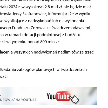
ału 2024 r. w wysokości 2,8 mld zł, ale będzie miał
drowia Jerzy Szafranowicz, informując, że w wyniku
we wynikające z nadwykonań lub niewykonania
odowego Funduszu Zdrowia ze świadczeniodawcami
rzyma w ramach dotacji podmiotowej z budżetu
ził w tym roku ponad 800 mln zł.
łacenia wszystkich nadwykonań nadlimitów za trzeci
odkładaniu zabiegów planowych w świadczeniach
wać.