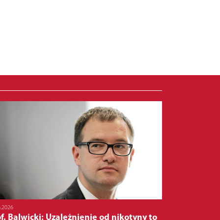
6.2026
f. Balwicki: Uzależnienie od nikotyny to