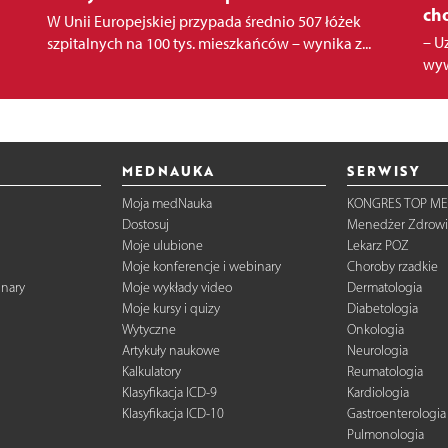
ch
W Unii Europejskiej przypada średnio 507 łóżek
– U
szpitalnych na 100 tys. mieszkańców – wynika z...
wyw
MEDNAUKA
SERWISY
Moja medNauka
KONGRES TOP ME
Dostosuj
Menedżer Zdrowi
Moje ulubione
Lekarz POZ
Moje konferencje i webinary
Choroby rzadkie
inary
Moje wykłady video
Dermatologia
Moje kursy i quizy
Diabetologia
Wytyczne
Onkologia
Artykuły naukowe
Neurologia
Kalkulatory
Reumatologia
Klasyfikacja ICD-9
Kardiologia
Klasyfikacja ICD-10
Gastroenterologia
Pulmonologia