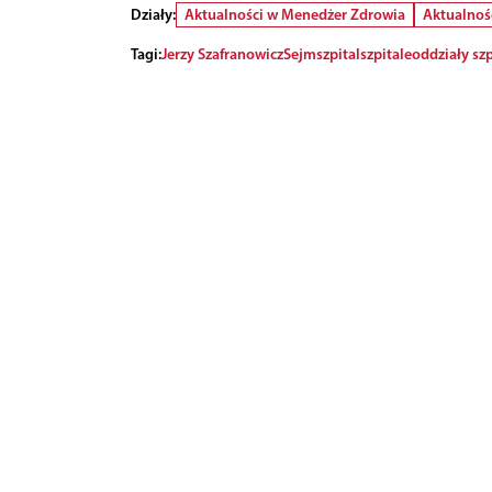
Działy:
Aktualności w Menedżer Zdrowia
Aktualnoś
Tagi:
Jerzy Szafranowicz
Sejm
szpital
szpitale
oddziały szp