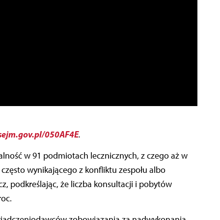
ejm.gov.pl/050AF4E
.
łalność w 91 podmiotach lecznicznych, z czego aż w
zęsto wynikającego z konfliktu zespołu albo
, podkreślając, że liczba konsultacji i pobytów
roc.
iadczeniodawców zobowiązania za nadwykonania