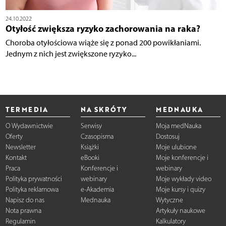
24.10.2022
Otyłość zwiększa ryzyko zachorowania na raka?
Choroba otyłościowa wiąże się z ponad 200 powikłaniami.
Jednym z nich jest zwiększone ryzyko...
TERMEDIA
NA SKRÓTY
MEDNAUKA
O Wydawnictwie
Serwisy
Moja medNauka
Oferty
Czasopisma
Dostosuj
Newsletter
Książki
Moje ulubione
Kontakt
eBooki
Moje konferencje i
Praca
Konferencje i
webinary
Polityka prywatności
webinary
Moje wykłady video
Polityka reklamowa
e-Akademia
Moje kursy i quizy
Napisz do nas
Mednauka
Wytyczne
Nota prawna
Artykuły naukowe
Regulamin
Kalkulatory