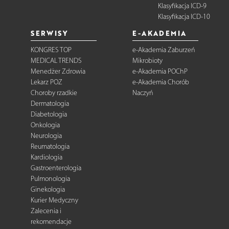
Klasyfikacja ICD-9
Klasyfikacja ICD-10
SERWISY
E-AKADEMIA
KONGRES TOP
e-Akademia Zaburzeń
MEDICAL TRENDS
Mikrobioty
Menedżer Zdrowia
e-Akademia POChP
Lekarz POZ
e-Akademia Chorób
Choroby rzadkie
Naczyń
Dermatologia
Diabetologia
Onkologia
Neurologia
Reumatologia
Kardiologia
Gastroenterologia
Pulmonologia
Ginekologia
Kurier Medyczny
Zalecenia i
rekomendacje