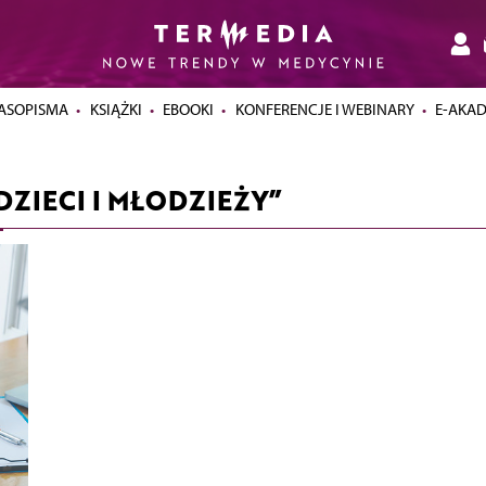
ASOPISMA
KSIĄŻKI
EBOOKI
KONFERENCJE I WEBINARY
E-AKA
ZIECI I MŁODZIEŻY”