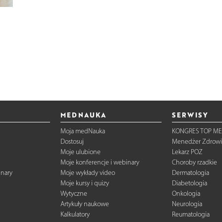
MEDNAUKA
SERWISY
Moja medNauka
KONGRES TOP ME
Dostosuj
Menedżer Zdrowi
Moje ulubione
Lekarz POZ
Moje konferencje i webinary
Choroby rzadkie
inary
Moje wykłady video
Dermatologia
Moje kursy i quizy
Diabetologia
Wytyczne
Onkologia
Artykuły naukowe
Neurologia
Kalkulatory
Reumatologia