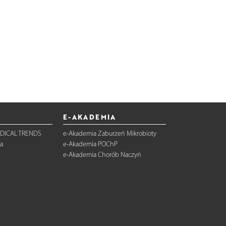
E-AKADEMIA
DICAL TRENDS
e-Akademia Zaburzeń Mikrobioty
a
e-Akademia POChP
e-Akademia Chorób Naczyń