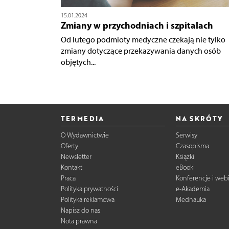
15.01.2024
Zmiany w przychodniach i szpitalach
Od lutego podmioty medyczne czekają nie tylko
zmiany dotyczące przekazywania danych osób
objętych...
TERMEDIA
NA SKRÓTY
O Wydawnictwie
Serwisy
Oferty
Czasopisma
Newsletter
Książki
Kontakt
eBooki
Praca
Konferencje i web
Polityka prywatności
e-Akademia
Polityka reklamowa
Mednauka
Napisz do nas
Nota prawna