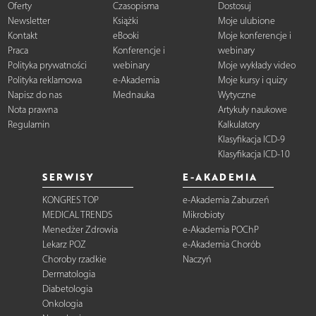
Oferty
Czasopisma
Dostosuj
Newsletter
Książki
Moje ulubione
Kontakt
eBooki
Moje konferencje i
Praca
Konferencje i
webinary
Polityka prywatności
webinary
Moje wykłady video
Polityka reklamowa
e-Akademia
Moje kursy i quizy
Napisz do nas
Mednauka
Wytyczne
Nota prawna
Artykuły naukowe
Regulamin
Kalkulatory
Klasyfikacja ICD-9
Klasyfikacja ICD-10
SERWISY
E-AKADEMIA
KONGRES TOP
e-Akademia Zaburzeń
MEDICAL TRENDS
Mikrobioty
Menedżer Zdrowia
e-Akademia POChP
Lekarz POZ
e-Akademia Chorób
Choroby rzadkie
Naczyń
Dermatologia
Diabetologia
Onkologia