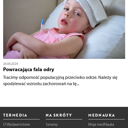
26.04.2024
Powracająca fala odry
Tracimy odporność populacyjną przeciwko odrze. Należy się
spodziewać wzrostu zachorowań na tę...
TERMEDIA
NA SKRÓTY
MEDNAUKA
O Wydawnictwie
Serwisy
Moja medNauka