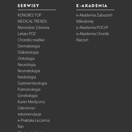
SERWISY
E-AKADEMIA
KONGRES TOP
e-Akademia Zaburzeń
MEDICAL TRENDS
Mikrobioty
Menedżer Zdrowia
e-Akademia POChP
Lekarz POZ
e-Akademia Chorób
Choroby rzadkie
Naczyń
Dermatologia
Diabetologia
Onkologia
Neurologia
Reumatologia
Kardiologia
Gastroenterologia
Pulmonologia
Ginekologia
Kurier Medyczny
Zalecenia i
rekomendacje
e-Praktyka Leczenia
Ran