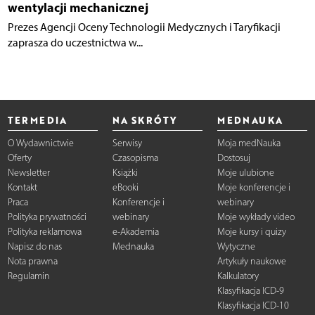
wentylacji mechanicznej
Prezes Agencji Oceny Technologii Medycznych i Taryfikacji
zaprasza do uczestnictwa w...
TERMEDIA
NA SKRÓTY
MEDNAUKA
O Wydawnictwie
Serwisy
Moja medNauka
Oferty
Czasopisma
Dostosuj
Newsletter
Książki
Moje ulubione
Kontakt
eBooki
Moje konferencje i
Praca
Konferencje i
webinary
Polityka prywatności
webinary
Moje wykłady video
Polityka reklamowa
e-Akademia
Moje kursy i quizy
Napisz do nas
Mednauka
Wytyczne
Nota prawna
Artykuły naukowe
Regulamin
Kalkulatory
Klasyfikacja ICD-9
Klasyfikacja ICD-10