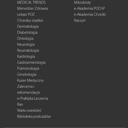
MEDICAL TRENDS
Mikrobioty
Menedżer Zdrowia
e-Akademia POChP
Lekarz POZ
e-Akademia Chorób
Choroby rzadkie
Naczyń
Dermatologia
Diabetologia
Onkologia
Neurologia
Reumatologia
Kardiologia
Gastroenterologia
Pulmonologia
Ginekologia
Kurier Medyczny
Zalecenia i
rekomendacje
e-Praktyka Leczenia
Ran
Warto wiedzieć
Biblioteka podcastów