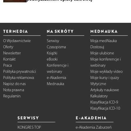
TERMEDIA
NA SKRÓTY
MEDNAUKA
O Wydawnictwie
Serwisy
Moja medNauka
Oferty
Czasopisma
Dostosuj
Newsletter
Książki
Moje ulubione
Kontakt
eBooki
Moje konferencje i
Praca
Konferencje i
webinary
Polityka prywatności
webinary
Moje wykłady video
Polityka reklamowa
e-Akademia
Moje kursy i quizy
Napisz do nas
Mednauka
Wytyczne
Nota prawna
Artykuły naukowe
Regulamin
Kalkulatory
Klasyfikacja ICD-9
Klasyfikacja ICD-10
SERWISY
E-AKADEMIA
KONGRES TOP
e-Akademia Zaburzeń