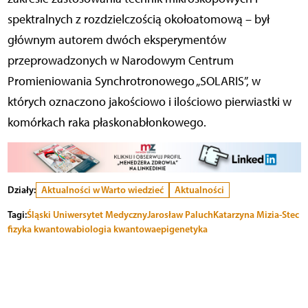
spektralnych z rozdzielczością okołoatomową – był
głównym autorem dwóch eksperymentów
przeprowadzonych w Narodowym Centrum
Promieniowania Synchrotronowego „SOLARIS”, w
których oznaczono jakościowo i ilościowo pierwiastki w
komórkach raka płaskonabłonkowego.
Działy:
Aktualności w Warto wiedzieć
Aktualności
Tagi:
Śląski Uniwersytet Medyczny
Jarosław Paluch
Katarzyna Mizia-Stec
fizyka kwantowa
biologia kwantowa
epigenetyka