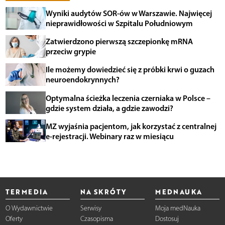
Wyniki audytów SOR-ów w Warszawie. Najwięcej
nieprawidłowości w Szpitalu Południowym
Zatwierdzono pierwszą szczepionkę mRNA
przeciw grypie
Ile możemy dowiedzieć się z próbki krwi o guzach
neuroendokrynnych?
Optymalna ścieżka leczenia czerniaka w Polsce –
gdzie system działa, a gdzie zawodzi?
MZ wyjaśnia pacjentom, jak korzystać z centralnej
e-rejestracji. Webinary raz w miesiącu
TERMEDIA
NA SKRÓTY
MEDNAUKA
O Wydawnictwie
Serwisy
Moja medNauka
Oferty
Czasopisma
Dostosuj