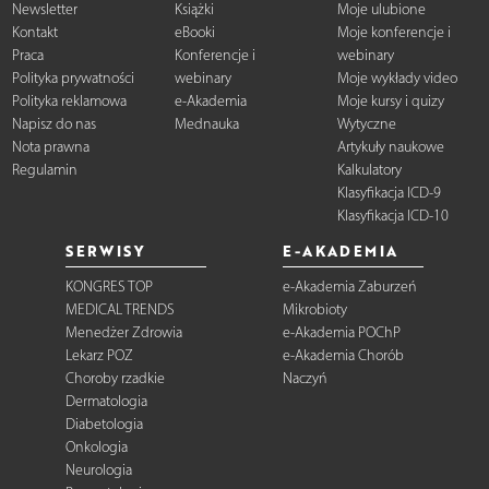
Newsletter
Książki
Moje ulubione
Kontakt
eBooki
Moje konferencje i
Praca
Konferencje i
webinary
Polityka prywatności
webinary
Moje wykłady video
Polityka reklamowa
e-Akademia
Moje kursy i quizy
Napisz do nas
Mednauka
Wytyczne
Nota prawna
Artykuły naukowe
Regulamin
Kalkulatory
Klasyfikacja ICD-9
Klasyfikacja ICD-10
SERWISY
E-AKADEMIA
KONGRES TOP
e-Akademia Zaburzeń
MEDICAL TRENDS
Mikrobioty
Menedżer Zdrowia
e-Akademia POChP
Lekarz POZ
e-Akademia Chorób
Choroby rzadkie
Naczyń
Dermatologia
Diabetologia
Onkologia
Neurologia