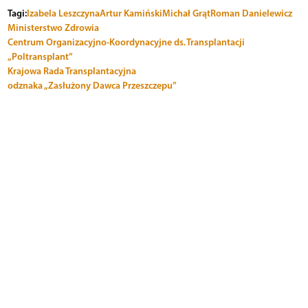
Tagi:
Izabela Leszczyna
Artur Kamiński
Michał Grąt
Roman Danielewicz
Ministerstwo Zdrowia
Centrum Organizacyjno-Koordynacyjne ds. Transplantacji
„Poltransplant”
Krajowa Rada Transplantacyjna
odznaka „Zasłużony Dawca Przeszczepu”