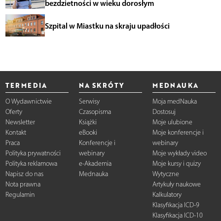
bezdzietności w wieku dorosłym
Szpital w Miastku na skraju upadłości
TERMEDIA
NA SKRÓTY
MEDNAUKA
O Wydawnictwie
Serwisy
Moja medNauka
Oferty
Czasopisma
Dostosuj
Newsletter
Książki
Moje ulubione
Kontakt
eBooki
Moje konferencje i
Praca
Konferencje i
webinary
Polityka prywatności
webinary
Moje wykłady video
Polityka reklamowa
e-Akademia
Moje kursy i quizy
Napisz do nas
Mednauka
Wytyczne
Nota prawna
Artykuły naukowe
Regulamin
Kalkulatory
Klasyfikacja ICD-9
Klasyfikacja ICD-10