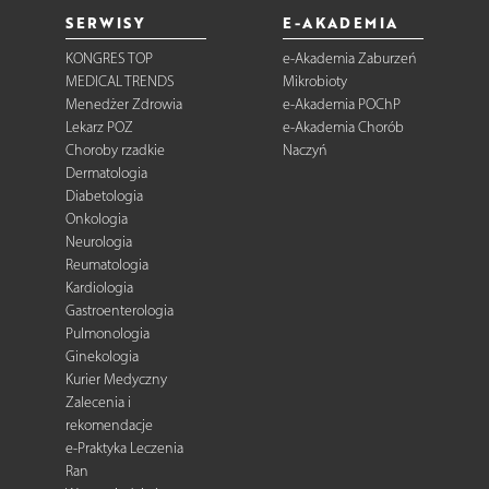
SERWISY
E-AKADEMIA
KONGRES TOP
e-Akademia Zaburzeń
MEDICAL TRENDS
Mikrobioty
Menedżer Zdrowia
e-Akademia POChP
Lekarz POZ
e-Akademia Chorób
Choroby rzadkie
Naczyń
Dermatologia
Diabetologia
Onkologia
Neurologia
Reumatologia
Kardiologia
Gastroenterologia
Pulmonologia
Ginekologia
Kurier Medyczny
Zalecenia i
rekomendacje
e-Praktyka Leczenia
Ran