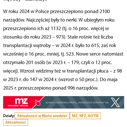
W roku 2024 w Polsce przeszczepiono ponad 2100
narządów. Najczęściej były to nerki. W ubiegłym roku
przeszczepiono ich aż 1132 (tj. o 16 proc. więcej w
stosunku do roku 2023 – 973). Stale rośnie też liczba
transplantacji wątroby – w 2024 r. było to 615, zaś rok
wcześniej o 16 proc. mniej, tj. 523. Nowe serce natomiast
otrzymało 201 osób (w 2023 r. – 179, czyli o 12 proc.
więcej). Wzrost widzimy też w transplantacji płuca – z 98
w 2023 r. do 147 w 2024 r. (wzrost o 50 proc.).
Do maja
2025 r. przeszczepiono ponad 996 narz
ą
d
ó
w.
Działy:
Aktualności w Warto wiedzieć
MZ, NFZ, AOTM
Aktualności