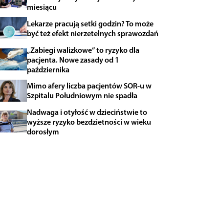
miesiącu
Lekarze pracują setki godzin? To może
być też efekt nierzetelnych sprawozdań
„Zabiegi walizkowe” to ryzyko dla
pacjenta. Nowe zasady od 1
października
Mimo afery liczba pacjentów SOR-u w
Szpitalu Południowym nie spadła
Nadwaga i otyłość w dzieciństwie to
wyższe ryzyko bezdzietności w wieku
dorosłym