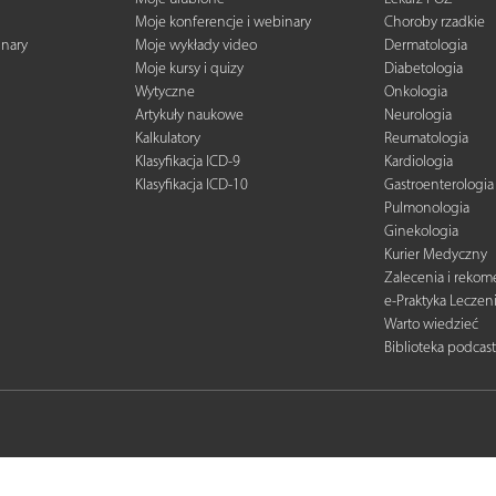
Moje konferencje i webinary
Choroby rzadkie
inary
Moje wykłady video
Dermatologia
Moje kursy i quizy
Diabetologia
Wytyczne
Onkologia
Artykuły naukowe
Neurologia
Kalkulatory
Reumatologia
Klasyfikacja ICD-9
Kardiologia
Klasyfikacja ICD-10
Gastroenterologia
Pulmonologia
Ginekologia
Kurier Medyczny
Zalecenia i reko
e-Praktyka Leczen
Warto wiedzieć
Biblioteka podcas