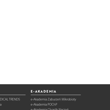
E-AKADEMIA
DICAL TRENDS
e-Akademia Zaburzeń Mikrobioty
a
e-Akademia POChP
e-Akademia Chorób Naczyń