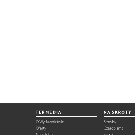
TERMEDIA
NA SKRÓTY
O Wydawnictwie
Serwisy
Oferty
Czasopisma
Newsletter
Książki