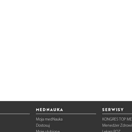
MEDNAUKA
SERWISY
Moja medNauka
KONGRES TOP ME
Dostosuj
Menedżer Zdrowi
Moje ulubione
Lekarz POZ