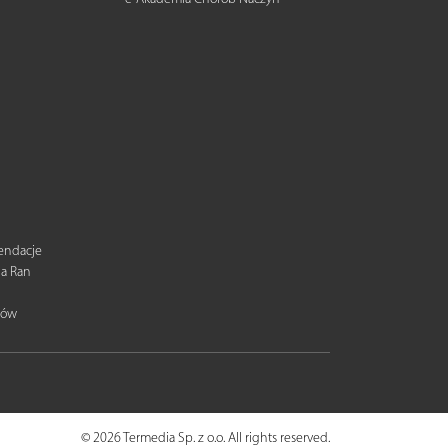
mendacje
ia Ran
tów
© 2026 Termedia Sp. z o.o. All rights reserved.