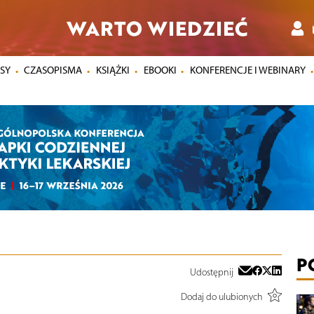
WARTO WIEDZIEĆ
SY
CZASOPISMA
KSIĄŻKI
EBOOKI
KONFERENCJE I WEBINARY
P
Udostępnij
Dodaj do ulubionych