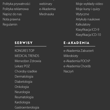
Polityka prywatności
webinary
Moje wykłady video
Polityka reklamowa
e-Akademia
Moje kursy i quizy
Napisz do nas
Mednauka
Wytyczne
Nota prawna
Artykuły naukowe
Regulamin
Kalkulatory
Klasyfikacja ICD-9
Klasyfikacja ICD-10
SERWISY
E-AKADEMIA
KONGRES TOP
e-Akademia Zaburzeń
MEDICAL TRENDS
Mikrobioty
Menedżer Zdrowia
e-Akademia POChP
Lekarz POZ
e-Akademia Chorób
Choroby rzadkie
Naczyń
Dermatologia
Diabetologia
Onkologia
Neurologia
Reumatologia
Kardiologia
Gastroenterologia