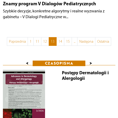
Znamy program V Dialogów Pediatrycznych
Szybkie decyzje, konkretne algorytmy i realne wyzwania z
gabinetu – V Dialogi Pediatryczne w...
Poprzednia
1
11
12
13
14
15
...
Następna
Ostatnia
<
>
CZASOPISMA
Postępy Dermatologii i
Alergologii