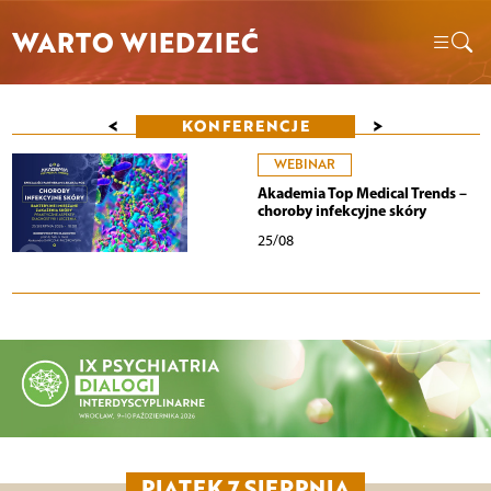
WARTO WIEDZIEĆ
<
>
KONFERENCJE
WEBINAR
Akademia Top Medical Trends –
choroby infekcyjne skóry
25/08
PIĄTEK 7 SIERPNIA