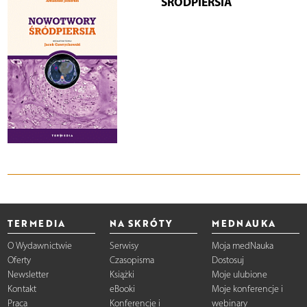
ŚRÓDPIERSIA
TERMEDIA
NA SKRÓTY
MEDNAUKA
O Wydawnictwie
Serwisy
Moja medNauka
Oferty
Czasopisma
Dostosuj
Newsletter
Książki
Moje ulubione
Kontakt
eBooki
Moje konferencje i
Praca
Konferencje i
webinary