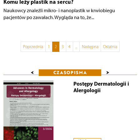
Komu leży plastik na sercu?
Naukowcy znaleźli mikro- i nanoplastik w krwiobiegu
pacjentów po zawałach. Wygląda na to, że...
Poprzednia
1
2
3
4
...
Następna
Ostatnia
<
>
CZASOPISMA
Postępy Dermatologii i
Alergologii