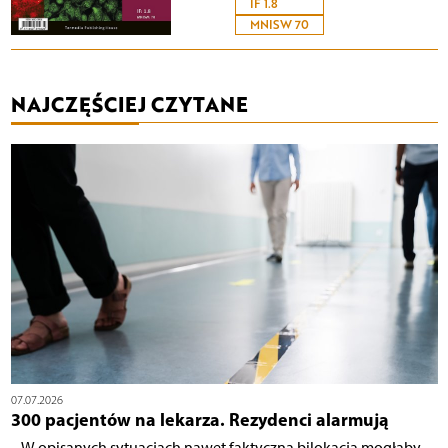
IF 1.8
MNISW 70
NAJCZĘŚCIEJ CZYTANE
07.07.2026
300 pacjentów na lekarza. Rezydenci alarmują
– W opisanych sytuacjach nawet faktyczna bilokacja mogłaby