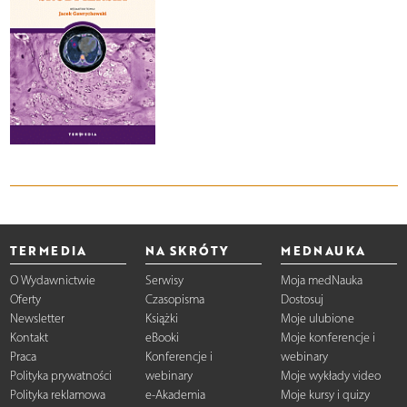
TERMEDIA
NA SKRÓTY
MEDNAUKA
O Wydawnictwie
Serwisy
Moja medNauka
Oferty
Czasopisma
Dostosuj
Newsletter
Książki
Moje ulubione
Kontakt
eBooki
Moje konferencje i
Praca
Konferencje i
webinary
Polityka prywatności
webinary
Moje wykłady video
Polityka reklamowa
e-Akademia
Moje kursy i quizy