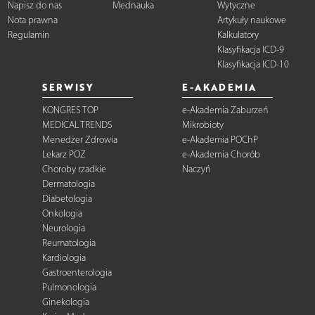
Napisz do nas
Mednauka
Wytyczne
Nota prawna
Artykuły naukowe
Regulamin
Kalkulatory
Klasyfikacja ICD-9
Klasyfikacja ICD-10
SERWISY
E-AKADEMIA
KONGRES TOP
e-Akademia Zaburzeń
MEDICAL TRENDS
Mikrobioty
Menedżer Zdrowia
e-Akademia POChP
Lekarz POZ
e-Akademia Chorób
Choroby rzadkie
Naczyń
Dermatologia
Diabetologia
Onkologia
Neurologia
Reumatologia
Kardiologia
Gastroenterologia
Pulmonologia
Ginekologia